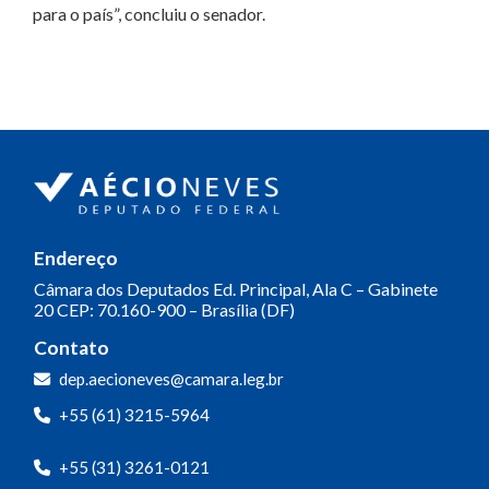
para o país”, concluiu o senador.
Endereço
Câmara dos Deputados
Ed. Principal, Ala C – Gabinete
20
CEP: 70.160-900 – Brasília (DF)
Contato
Olá! Seja bem-vindo(a).
dep.aecioneves@camara.leg.br
Aqui você pode conversar diretamente
+55 (61) 3215-5964
com o gabinete do Deputado Aécio
Neves.
+55 (31) 3261-0121
Sua participação é muito importante