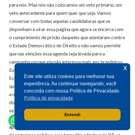
para nós. Mas nós não colocamos um veto primário, um
veto antecedente para quem quer que seja. Vamos
Olá! Seja bem-vindo(a).
conversar com todas aquelas candidaturas que se
Aqui você pode conversar diretamente
disponham a virar essa página que agora se encerra com
com o gabinete do Deputado Aécio
o cumprimento de prisão daqueles que atentaram contra
Neves.
o Estado Democrático de Direito e não vamos permitir
Sua participação é muito importante
que nas eleições essa agenda seja levada para a
para nós!
campanha porque ela não interessa mais aos brasileiros.
x
Eu sou filho, eu sou neto da democracia. Atentar contra o
Ao clicar para iniciar o contato pelo WhatsApp, você
Este site utiliza cookies para melhorar sua
Estado Democrático de Direito é um dos maiores crimes
concorda que seus dados serão utilizados exclusivamente
experiência. Ao continuar navegando, você
para atendimento relacionado às demandas, sugestões ou
que se possa cometer. Os processos avançarem não cabe
informações referentes ao mandato do Deputado Aécio
concorda com nossa Política de Privacidade.
a mim julgar se a pena foi excessiva ou não é. Cabe a mim
Neves. Seus dados serão tratados com sigilo e não serão
Política de privacidade
compartilhados com terceiros.
dizer: a decisão da Justiça tem que ser cumprida. Vamos
virar essa página. O PSDB está aqui para dizer: vamos
Entendi
Falar com gabinete
debater a continuidade da reforma tributária, seu
aperfeiçoamento. Vamos debater a questão da educação,
da segurança pública, esse tema tão adiado pelo PT ao