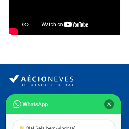
Endereço
Câmara dos Deputados
Ed. Principal, Ala C – Gabinete
20
CEP: 70.160-900 – Brasília (DF)
Contato
Olá! Seja bem-vindo(a).