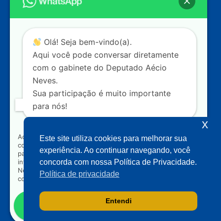
Câmara dos Deputados
Ed. Principal, Ala C – Gabinete
20
CEP: 70.160-900 – Brasília (DF)
Contato
Olá! Seja bem-vindo(a).
dep.aecioneves@camara.leg.br
Aqui você pode conversar diretamente
+55 (61) 3215-5964
com o gabinete do Deputado Aécio
Neves.
+55 (31) 3261-0121
Sua participação é muito importante
+55 (31) 97150-0834
para nós!
Nossas redes
x
Ao clicar para iniciar o contato pelo WhatsApp, você
Este site utiliza cookies para melhorar sua
concorda que seus dados serão utilizados exclusivamente
Acompanhe o meu mandato
experiência. Ao continuar navegando, você
para atendimento relacionado às demandas, sugestões ou
informações referentes ao mandato do Deputado Aécio
concorda com nossa Política de Privacidade.
Neves. Seus dados serão tratados com sigilo e não serão
Política de privacidade
compartilhados com terceiros.
Entendi
Falar com gabinete