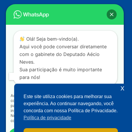
Endereço
Câmara dos Deputados
Ed. Principal, Ala C – Gabinete
20
CEP: 70.160-900 – Brasília (DF)
Contato
Olá! Seja bem-vindo(a).
dep.aecioneves@camara.leg.br
Aqui você pode conversar diretamente
+55 (61) 3215-5964
com o gabinete do Deputado Aécio
Neves.
+55 (31) 3261-0121
Sua participação é muito importante
+55 (31) 97150-0834
para nós!
Nossas redes
x
Ao clicar para iniciar o contato pelo WhatsApp, você
Este site utiliza cookies para melhorar sua
concorda que seus dados serão utilizados exclusivamente
Acompanhe o meu mandato
experiência. Ao continuar navegando, você
para atendimento relacionado às demandas, sugestões ou
informações referentes ao mandato do Deputado Aécio
concorda com nossa Política de Privacidade.
Neves. Seus dados serão tratados com sigilo e não serão
Política de privacidade
compartilhados com terceiros.