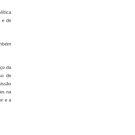
ítica
a e de
ambém
nço da
so de
missão
ões na
or e a