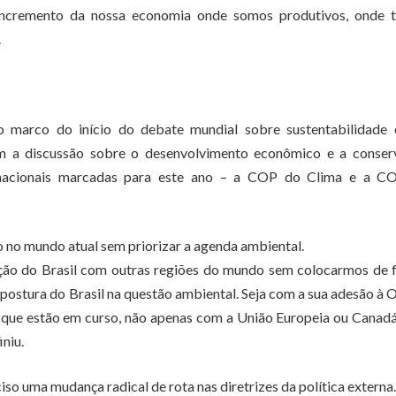
 incremento da nossa economia onde somos produtivos, onde 
.
marco do início do debate mundial sobre sustentabilidade 
m a discussão sobre o desenvolvimento econômico e a conser
nternacionais marcadas para este ano – a COP do Clima e a C
o no mundo atual sem priorizar a agenda ambiental.
ação do Brasil com outras regiões do mundo sem colocarmos de
 postura do Brasil na questão ambiental. Seja com a sua adesão à
io que estão em curso, não apenas com a União Europeia ou Canad
niu.
iso uma mudança radical de rota nas diretrizes da política externa.