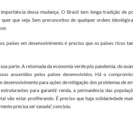
mportância dessa mudança. O Brasil tem longa tradição de pol
 quer que seja. Sem preconceitos de qualquer ordem ideológic
sse.
dos países em desenvolvimento é preciso que os países ricos t
m sua parte. A retomada da economia verde pós pandemia, do ava
sos assumidos pelos países desenvolvidos. Há o compromis
 em desenvolvimento para ações de mitigação dos problemas de e
estruturantes para garantir renda, a permanência das populaç
l vão estar proliferando. É preciso que haja solidariedade mai
ento precisa ser sanada”, concluiu.