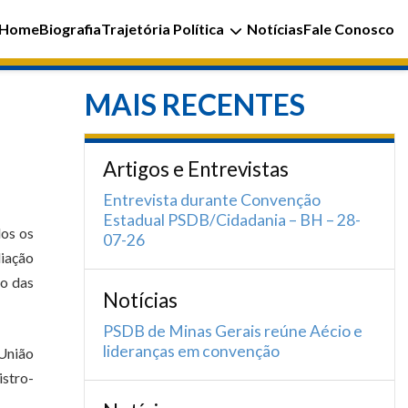
Home
Biografia
Trajetória Política
Notícias
Fale Conosco
MAIS RECENTES
Artigos e Entrevistas
Entrevista durante Convenção
Estadual PSDB/Cidadania – BH – 28-
dos os
07-26
liação
ão das
Notícias
PSDB de Minas Gerais reúne Aécio e
lideranças em convenção
 União
istro-