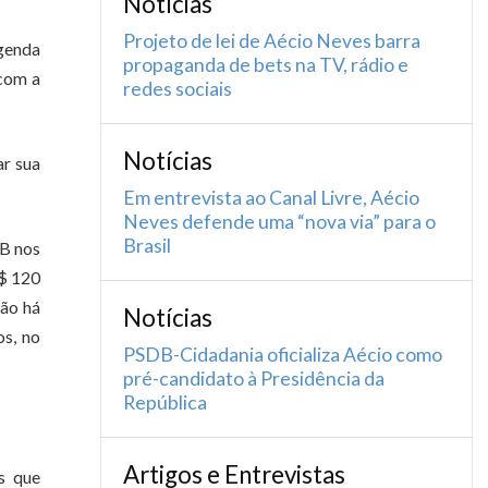
Notícias
Projeto de lei de Aécio Neves barra
agenda
propaganda de bets na TV, rádio e
 com a
redes sociais
Notícias
ar sua
Em entrevista ao Canal Livre, Aécio
Neves defende uma “nova via” para o
Brasil
IB nos
S$ 120
Não há
Notícias
os, no
PSDB-Cidadania oficializa Aécio como
pré-candidato à Presidência da
República
Artigos e Entrevistas
s que