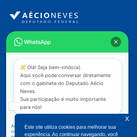
Endereço
Câmara dos Deputados
Ed. Principal, Ala C – Gabinete
20
CEP: 70.160-900 – Brasília (DF)
Contato
Olá! Seja bem-vindo(a).
dep.aecioneves@camara.leg.br
Aqui você pode conversar diretamente
+55 (61) 3215-5964
com o gabinete do Deputado Aécio
Neves.
+55 (31) 3261-0121
Sua participação é muito importante
+55 (31) 97150-0834
para nós!
Nossas redes
x
Ao clicar para iniciar o contato pelo WhatsApp, você
Este site utiliza cookies para melhorar sua
concorda que seus dados serão utilizados exclusivamente
Acompanhe o meu mandato
experiência. Ao continuar navegando, você
para atendimento relacionado às demandas, sugestões ou