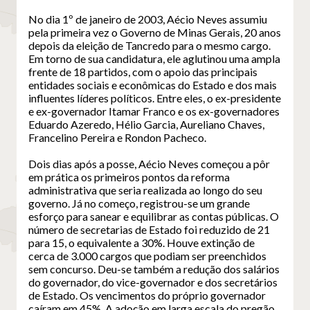
No dia 1º de janeiro de 2003, Aécio Neves assumiu
pela primeira vez o Governo de Minas Gerais, 20 anos
depois da eleição de Tancredo para o mesmo cargo.
Em torno de sua candidatura, ele aglutinou uma ampla
frente de 18 partidos, com o apoio das principais
entidades sociais e econômicas do Estado e dos mais
influentes líderes políticos. Entre eles, o ex-presidente
e ex-governador Itamar Franco e os ex-governadores
Eduardo Azeredo, Hélio Garcia, Aureliano Chaves,
Francelino Pereira e Rondon Pacheco.
Dois dias após a posse, Aécio Neves começou a pôr
em prática os primeiros pontos da reforma
administrativa que seria realizada ao longo do seu
governo. Já no começo, registrou-se um grande
esforço para sanear e equilibrar as contas públicas. O
número de secretarias de Estado foi reduzido de 21
para 15, o equivalente a 30%. Houve extinção de
cerca de 3.000 cargos que podiam ser preenchidos
sem concurso. Deu-se também a redução dos salários
do governador, do vice-governador e dos secretários
de Estado. Os vencimentos do próprio governador
caíram em 45%. A adoção em larga escala do pregão