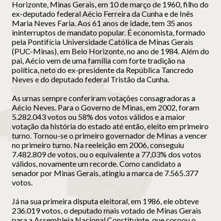
Horizonte, Minas Gerais, em 10 de março de 1960, filho do
ex-deputado federal Aécio Ferreira da Cunha e de Inês
Maria Neves Faria. Aos 61 anos de idade, tem 35 anos
ininterruptos de mandato popular. É economista, formado
pela Pontifícia Universidade Católica de Minas Gerais
(PUC-Minas), em Belo Horizonte, no ano de 1984. Além do
pai, Aécio vem de uma família com forte tradição na
política, neto do ex-presidente da República Tancredo
Neves e do deputado federal Tristão da Cunha.
As urnas sempre conferiram votações consagradoras a
Aécio Neves. Para o Governo de Minas, em 2002, foram
5.282.043 votos ou 58% dos votos válidos e a maior
votação da história do estado até então, eleito em primeiro
turno. Tornou-se o primeiro governador de Minas a vencer
no primeiro turno. Na reeleição em 2006, conseguiu
7.482.809 de votos, ou o equivalente a 77,03% dos votos
válidos, novamente um recorde. Como candidato a
senador por Minas Gerais, atingiu a marca de 7.565.377
votos.
Já na sua primeira disputa eleitoral, em 1986, ele obteve
236.019 votos, o deputado mais votado de Minas Gerais
para a Assembleia Nacional Constituinte, que coroou o