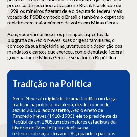
processo de redemocratização no Brasil. Na eleição de
1998, os mineiros fizeram dele o deputado federal mais
votado do PSDB em todo o Brasil e também o deputado
reeleito com maior número de votos em Minas Gerais.
Aqui, você vai conhecer os principais aspectos da
biografia de Aécio Neves: suas origens familiares, o
começo da sua trajetória na juventude e a descrição dos
mandatos e cargos que exerceu, como deputado federal,
governador de Minas Gerais e senador da República.
Tradição na Política
Aécio Neves é originário de uma família com larga
tradição na política brasileira, desde o início do
século 20. Do lado materno, Aécio é neto de
Tancredo Neves (1910-1985), eleito presidente da
República em 1985, um dos maiores estadistas da
história do Brasil e figura decisiva na
redemocratização dos anos 80, quando o país pôs