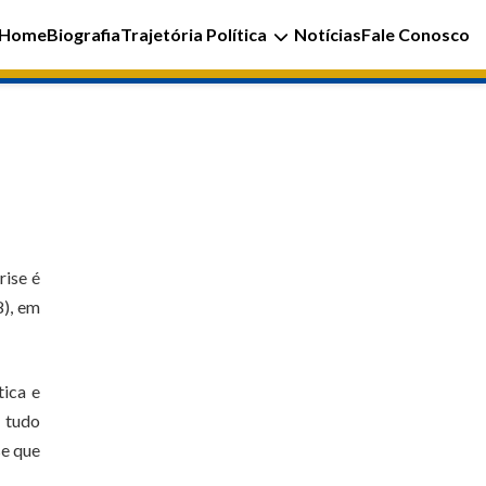
Home
Biografia
Trajetória Política
Notícias
Fale Conosco
rise é
8), em
tica e
e tudo
se que