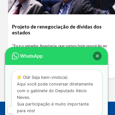
Projeto de renegociação de dívidas dos
estados
“Eu e o senador Anastasia, que somos hoje oposição ao
governo de Minas Gerais, que é de um partido de
oposição ao nosso, o PT, votaremos a favor dessa
proposta…
Leia mais >>
Olá! Seja bem-vindo(a).
Aqui você pode conversar diretamente
com o gabinete do Deputado Aécio
Neves.
Sua participação é muito importante
para nós!