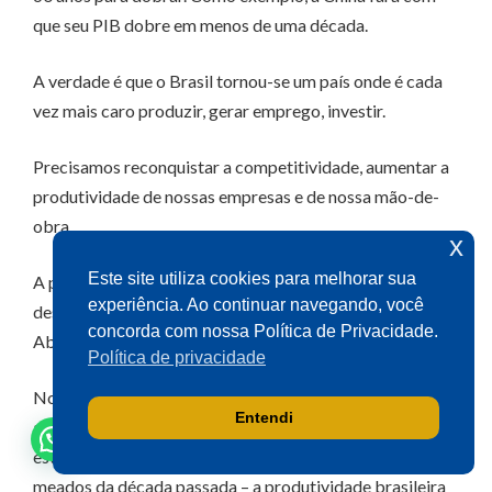
que seu PIB dobre em menos de uma década.
A verdade é que o Brasil tornou-se um país onde é cada
vez mais caro produzir, gerar emprego, investir.
Precisamos reconquistar a competitividade, aumentar a
produtividade de nossas empresas e de nossa mão-de-
obra.
x
Este site utiliza cookies para melhorar sua
A produtividade média da economia brasileira cresceu
experiência. Ao continuar navegando, você
desde 2011, nesse governo, apenas 0,4% ao ano.
concorda com nossa Política de Privacidade.
Absolutamente nada.
Política de privacidade
Nos oito anos anteriores – em função da força do
Entendi
agronegócio, mas em especial em razão das reformas
estruturais por que passou a economia brasileira até
meados da década passada – a produtividade brasileira