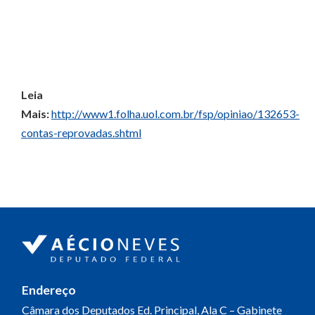
Leia
Mais:
http://www1.folha.uol.com.br/fsp/opiniao/132653-
contas-reprovadas.shtml
Endereço
Câmara dos Deputados
Ed. Principal, Ala C – Gabinete