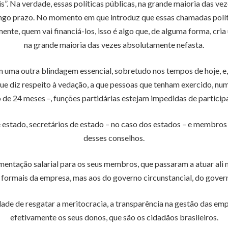
”. Na verdade, essas políticas públicas, na grande maioria das veze
ngo prazo. No momento em que introduz que essas chamadas polític
ente, quem vai financiá-los, isso é algo que, de alguma forma, cri
na grande maioria das vezes absolutamente nefasta.
ém uma outra blindagem essencial, sobretudo nos tempos de hoje, e
ue diz respeito à vedação, a que pessoas que tenham exercido, num
 24 meses –, funções partidárias estejam impedidas de participar
e estado, secretários de estado – no caso dos estados – e membro
desses conselhos.
ntação salarial para os seus membros, que passaram a atuar ali 
u formais da empresa, mas aos do governo circunstancial, do gove
ade de resgatar a meritocracia, a transparência na gestão das emp
efetivamente os seus donos, que são os cidadãos brasileiros.