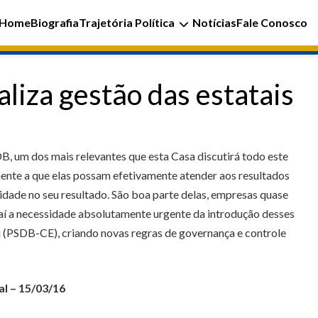
Home
Biografia
Trajetória Política
Notícias
Fale Conosco
liza gestão das estatais
DB, um dos mais relevantes que esta Casa discutirá todo este
mente a que elas possam efetivamente atender aos resultados
dade no seu resultado. São boa parte delas, empresas quase
í a necessidade absolutamente urgente da introdução desses
i (PSDB-CE), criando novas regras de governança e controle
l – 15/03/16