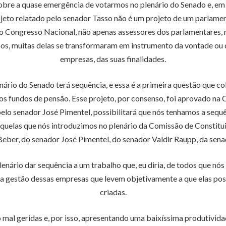
sobre a quase emergência de votarmos no plenário do Senado e, e
jeto relatado pelo senador Tasso não é um projeto de um parlamen
do Congresso Nacional, não apenas assessores dos parlamentares,
pos, muitas delas se transformaram em instrumento da vontade ou 
empresas, das suas finalidades.
nário do Senado terá sequência, e essa é a primeira questão que c
s fundos de pensão. Esse projeto, por consenso, foi aprovado na C
 senador José Pimentel, possibilitará que nós tenhamos a sequê
uelas que nós introduzimos no plenário da Comissão de Constitui
Beber, do senador José Pimentel, do senador Valdir Raupp, da sen
lenário dar sequência a um trabalho que, eu diria, de todos que nó
 na gestão dessas empresas que levem objetivamente a que elas po
criadas.
mal geridas e, por isso, apresentando uma baixíssima produtivida