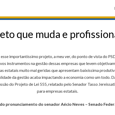
eto que muda e profissiona
a esse importantíssimo projeto, a meu ver, do ponto de vista do PS
novos instrumentos na gestão dessas empresas que levem objetiva
as estatais muito mal geridas que apresentam baixíssima produtivi
ualidade da gestão acaba impactando a economia como um todo. Da
são do Projeto de Lei 555, relatado pelo Senador Tasso Jereissat
para empresas estatais.
a do pronunciamento do senador Aécio Neves – Senado Federa