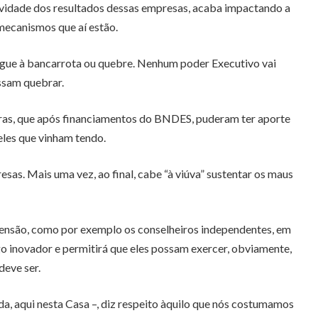
ividade dos resultados dessas empresas, acaba impactando a
ecanismos que aí estão.
hegue à bancarrota ou quebre. Nenhum poder Executivo vai
ossam quebrar.
bras, que após financiamentos do BNDES, puderam ter aporte
eles que vinham tendo.
. Mais uma vez, ao final, cabe “à viúva” sustentar os maus
pensão, como por exemplo os conselheiros independentes, em
o inovador e permitirá que eles possam exercer, obviamente,
deve ser.
, aqui nesta Casa –, diz respeito àquilo que nós costumamos