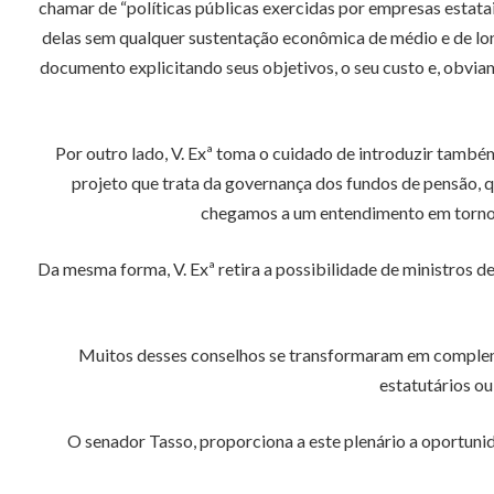
chamar de “políticas públicas exercidas por empresas estatais
delas sem qualquer sustentação econômica de médio e de lo
documento explicitando seus objetivos, o seu custo e, obviam
Por outro lado, V. Exª toma o cuidado de introduzir tamb
projeto que trata da governança dos fundos de pensão, q
chegamos a um entendimento em torno de
Da mesma forma, V. Exª retira a possibilidade de ministros d
Muitos desses conselhos se transformaram em compleme
estatutários o
O senador Tasso, proporciona a este plenário a oportunid