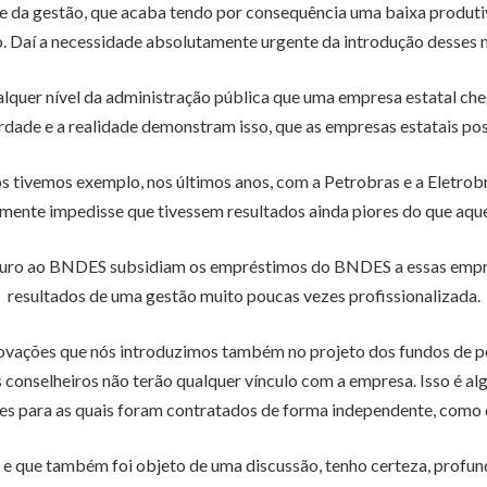
de da gestão, que acaba tendo por consequência uma baixa produt
 Daí a necessidade absolutamente urgente da introdução desses m
ualquer nível da administração pública que uma empresa estatal c
erdade e a realidade demonstram isso, que as empresas estatais p
s tivemos exemplo, nos últimos anos, com a Petrobras e a Eletro
mente impedisse que tivessem resultados ainda piores do que aqu
uro ao BNDES subsidiam os empréstimos do BNDES a essas empresas
resultados de uma gestão muito poucas vezes profissionalizada.
inovações que nós introduzimos também no projeto dos fundos de 
conselheiros não terão qualquer vínculo com a empresa. Isso é alg
es para as quais foram contratados de forma independente, como 
 que também foi objeto de uma discussão, tenho certeza, profunda