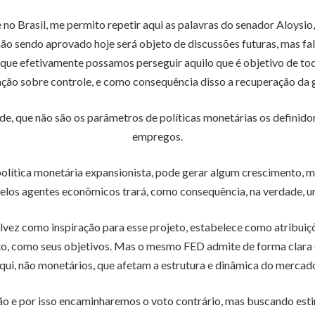
 no Brasil, me permito repetir aqui as palavras do senador Aloysio
ão sendo aprovado hoje será objeto de discussões futuras, mas fa
 que efetivamente possamos perseguir aquilo que é objetivo de to
lação sobre controle, e como consequência disso a recuperação da
de, que não são os parâmetros de políticas monetárias os defini
empregos.
lítica monetária expansionista, pode gerar algum crescimento, ma
 pelos agentes econômicos trará, como consequência, na verdade, u
alvez como inspiração para esse projeto, estabelece como atribui
nto, como seus objetivos. Mas o mesmo FED admite de forma clara
qui, não monetários, que afetam a estrutura e dinâmica do mercado
ão e por isso encaminharemos o voto contrário, mas buscando es