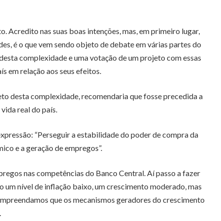
. Acredito nas suas boas intenções, mas, em primeiro lugar,
ades, é o que vem sendo objeto de debate em várias partes do
o desta complexidade e uma votação de um projeto com essas
s em relação aos seus efeitos.
jeto desta complexidade, recomendaria que fosse precedida a
ida real do país.
expressão: “Perseguir a estabilidade do poder de compra da
ômico e a geração de empregos”.
mpregos nas competências do Banco Central. Aí passo a fazer
 um nível de inflação baixo, um crescimento moderado, mas
s compreendamos que os mecanismos geradores do crescimento
.