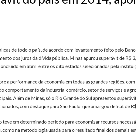
icas de todo o país, de acordo com levantamento feito pelo Banco
mento dos juros da dívida pública. Minas apurou superávit de R$ 
ncluído em abril, entre os oito estados selecionados pela instituiç
obre a performance da economia em todas as grandes regiões, com
 do comportamento da indústria, comércio, setor de serviços e a
ipais. Além de Minas, só o Rio Grande do Sul apresentou superávit
ecionados, com destaque para São Paulo, que amargou déficit de R$ 3
co teve em determinado período para economizar recursos necessár
ui, como na metodologia usada para o resultado final dos demais es