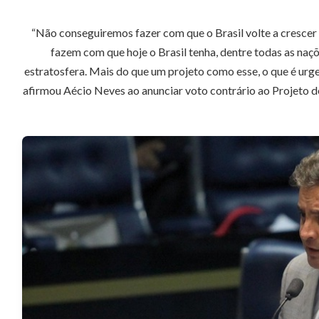
“Não conseguiremos fazer com que o Brasil volte a crescer 
fazem com que hoje o Brasil tenha, dentre todas as na
estratosfera. Mais do que um projeto como esse, o que é urg
afirmou Aécio Neves ao anunciar voto contrário ao Projeto de 