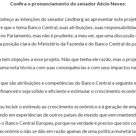
Confira o pronunciamento do senador Aécio Neves:
heço as intenções do senador Lindberg ao apresentar este projeto
e que o tema Banco Central, suas atribuições, suas responsabilid
 no Parlamento, mas não é prudente, a meu ver, que uma discussã
posição clara do Ministério da Fazenda e do Banco Central do paí
a tem objeções a esse projeto. Não que tenha ele razão, mas o pro
 uma nota técnica com suas consequências e com seus impactos na v
que são atribuições e competências do Banco Central a seguinte 
financeiro seja sólido e eficiente e estimular o crescimento econ
r ou incluir o estímulo ao crescimento econômico e à geração de e
ando em experiências de outros países do mundo que vem mantendo
e o Banco Central Europeu, porque na verdade é preciso que nó
econômico não se dão em razão apenas de uma política monetária