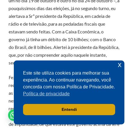
um no dia 19 de outubro e outro no dia 24 de outubro –, a
pouquíssimos dias das eleições, já no segundo turno, eu
alertava a Srª presidente da República, em cadeia de
Olá! Seja bem-vindo(a).
rádio e de televisão, para as pedaladas fiscais que
Aqui você pode conversar diretamente
com o gabinete do Deputado Aécio
estavam sendo feitas. Com a Caixa Econômica, o
Neves.
governo já tinha um débito de 10 bilhões; com o Banco
Sua participação é muito importante
do Brasil, de 8 bilhões. Alertei à presidente da República,
para nós!
que, por não compreender aquilo naquele instante,
sequer respondeu a essas indagações.
x
Ao clicar para iniciar o contato pelo WhatsApp, você
Este site utiliza cookies para melhorar sua
concorda que seus dados serão utilizados exclusivamente
Fez isso o governo para quê? Para que pudesse, com os
experiência. Ao continuar navegando, você
para atendimento relacionado às demandas, sugestões ou
recursos do Tesouro, ampliar os seus gastos e, aí, vencer
informações referentes ao mandato do Deputado Aécio
concorda com nossa Política de Privacidade.
Neves. Seus dados serão tratados com sigilo e não serão
as eleições. O ano de 2014 não está sendo discutido
Política de privacidade
compartilhados com terceiros.
neste instante, mas seria como retirar o ar que nós
respiramos, deixar de trazer a história como ela é. Foi lá
Entendi
Falar com gabinete
trás, com irresponsabilidade, com a sensação absoluta
de impunidade, de que estava este governo acima da lei e