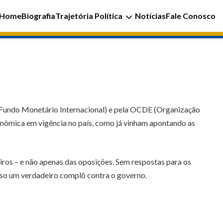
Home
Biografia
Trajetória Política
Notícias
Fale Conosco
 (Fundo Monetário Internacional) e pela OCDE (Organização
nômica em vigência no país, como já vinham apontando as
eiros – e não apenas das oposições. Sem respostas para os
curso um verdadeiro complô contra o governo.