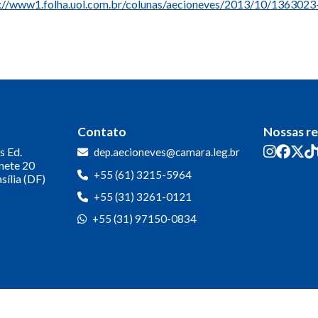
://www1.folha.uol.com.br/colunas/aecioneves/2013/10/1363023
Contato
Nossas r
s
Ed.
dep.aecioneves@camara.leg.br
inete 20
+55 (61) 3215-5964
sília (DF)
+55 (31) 3261-0121
+55 (31) 97150-0834