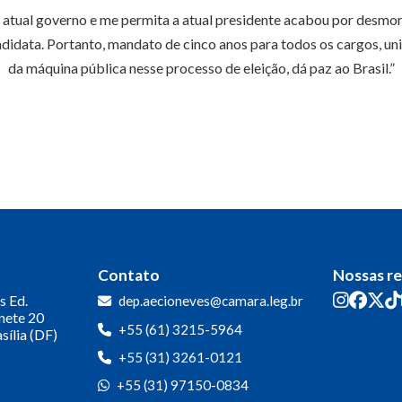
o, o atual governo e me permita a atual presidente acabou por desm
idata. Portanto, mandato de cinco anos para todos os cargos, unif
da máquina pública nesse processo de eleição, dá paz ao Brasil.”
Contato
Nossas r
s
Ed.
dep.aecioneves@camara.leg.br
inete 20
+55 (61) 3215-5964
sília (DF)
+55 (31) 3261-0121
+55 (31) 97150-0834