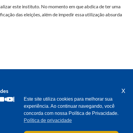
oralizar este instituto. No momento em que abdica de ter uma
para
icação das eleições, além de impedir essa utilização absurda
baixo
para
aumentar
ou
diminuir
o
volume.
x
edes
Acompanhe o meu mandato
Este site utiliza cookies para melhorar sua
experiência. Ao continuar navegando, você
concorda com nossa Política de Privacidade.
Política de privacidade