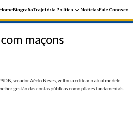
Home
Biografia
Trajetória Política
Notícias
Fale Conosco
o com maçons
 PSDB, senador Aécio Neves, voltou a criticar o atual modelo
melhor gestão das contas públicas como pilares fundamentais