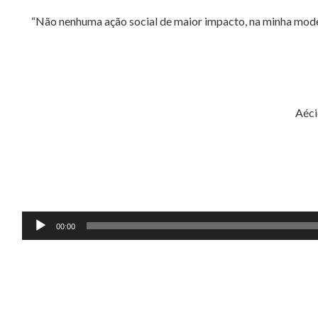
“Não nenhuma ação social de maior impacto, na minha modes
Aéci
Tocador
00:00
de
áudio