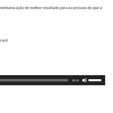
 nenhuma ação de melhor resultado para as pessoas do que a
asil.
Use
00:00
as
setas
para
cima
ou