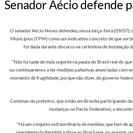
Senador Aécio defende pa
O senador Aécio Neves defendeu, nessa terça-feira (09/07), 
Municípios (FPM) como um indicativo concreto de que vai bus
foi dada durante discurso na cerimônia de instalação 
“Não há nada de mais urgente na pauta do Brasil real do q
ou continuaremos a ter medidas paliativas anunciadas com e
momento de fragilidade, porque não dizer, do governo federa
Centenas de prefeitos, que estão em Brasília participando 
mudanças no Pacto Federativo, o encontr
“Há um conjunto extraordinário de medidas que tem de a
presidente da República disse ao Brasil que, ao assumir,