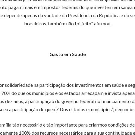
ento pagam mais em impostos federais do que investem em saneame
ue depende apenas da vontade da Presidência da República e do se
brasileiros, também não foi feito”, afirmou.
Gasto em Saúde
solidariedade na participação dos investimentos em saúde e segur
 70% do que os municípios e os estados arrecadam e invista apena
os dez anos, a participação do governo federal no financiamento 
sceu a participação de quem? Dos estados e municípios”, denunciou
ília tão necessário e tão importante para criarmos condições de m
amente 100% dos recursos necessários para a sua continuidade e