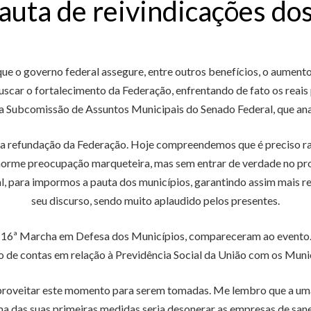
uta de reivindicações do
que o governo federal assegure, entre outros benefícios, o aumen
car o fortalecimento da Federação, enfrentando de fato os reais 
da Subcomissão de Assuntos Municipais do Senado Federal, que anali
ue a refundação da Federação. Hoje compreendemos que é preciso r
norme preocupação marqueteira, mas sem entrar de verdade no prob
l, para impormos a pauta dos municípios, garantindo assim mais r
seu discurso, sendo muito aplaudido pelos presentes.
da 16ª Marcha em Defesa dos Municípios, compareceram ao evento. 
o de contas em relação à Previdência Social da União com os Muni
proveitar este momento para serem tomadas. Me lembro que a uma 
 uma das suas primeiras medidas seria desonerar as empresas de sa