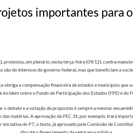
ojetos importantes para o B
 protestou, em plenário, nesta terça-feira (09/12), contra manob
o são do interesse do governo federal, mas que beneficiam a socie
sta obriga a compensação financeira de estados e municípios que 
ue incidem sobre o Fundo de Participação dos Estados (FPE) e do 
ar o debate e a votação de propostas é sempre a mesma: encaminh
o das matérias. A aprovação da PEC 31, por exemplo, trará importa
r iniciativa do PT, o texto, já aprovado pela Comissão de Constitu
discute o financiamento da segurança pública.