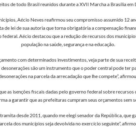
tos de todo Brasil reunidos durante a XVII Marcha a Brasília em
cípios, Aécio Neves reafirmou seu compromisso assumido 12 anos
 de lei de sua autoria que torna obrigatória a compensação financ
 federal. Aécio destacou que a redução de recursos dos municípi
população na saúde, segurança e na educação.
çamento com determinados investimentos, veja parte de sua receit
s desonerações são um instrumento que o poder central pode ter pa
desonerações na parcela da arrecadação que lhe compete”, afirmou
ue as isenções fiscais dadas pelo governo federal sobre recursos 
ma a garantir que as prefeituras cumpram seus orçamentos sem so
tramita desde 2011, quando me elegi senador da República, que gar
arcela dos municípios seja devolvida no exercício seguinte”, afirmo