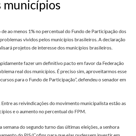
s municípios
to de ao menos 1% no percentual do Fundo de Participação dos
problemas vividos pelos municípios brasileiros. A declaração
sará projetos de interesse dos municípios brasileiros.
apidamente fazer um definitivo pacto em favor da Federação
lema real dos municípios. É preciso sim, aproveitarmos esse
ecursos para o Fundo de Participação”, defendeu o senador em
Entre as reivindicações do movimento municipalista estão as
cípios e o aumento no percentual do FPM.
semana do segundo turno das últimas eleições, a senhora
neamento do PIS/Cofins para que elas pudessem investir em