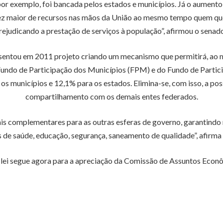
 por exemplo, foi bancada pelos estados e municípios. Já o aument
vez maior de recursos nas mãos da União ao mesmo tempo quem que
rejudicando a prestação de serviços à população”, afirmou o senado
presentou em 2011 projeto criando um mecanismo que permitirá, a
 Fundo de Participação dos Municípios (FPM) e do Fundo de Partic
 os municípios e 12,1% para os estados. Elimina-se, com isso, a po
compartilhamento com os demais entes federados.
rais complementares para as outras esferas de governo, garantindo
 de saúde, educação, segurança, saneamento de qualidade”, afirma
 lei segue agora para a apreciação da Comissão de Assuntos Econ