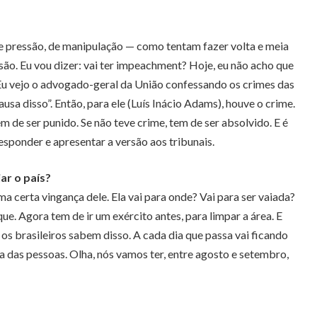
de pressão, de manipulação — como tentam fazer volta e meia
ssão. Eu vou dizer: vai ter impeachment? Hoje, eu não acho que
. Eu vejo o advogado-geral da União confessando os crimes das
a disso”. Então, para ele (Luís Inácio Adams), houve o crime.
 de ser punido. Se não teve crime, tem de ser absolvido. E é
esponder e apresentar a versão aos tribunais.
ar o país?
a certa vingança dele. Ela vai para onde? Vai para ser vaiada?
que. Agora tem de ir um exército antes, para limpar a área. E
os brasileiros sabem disso. A cada dia que passa vai ficando
ça das pessoas. Olha, nós vamos ter, entre agosto e setembro,