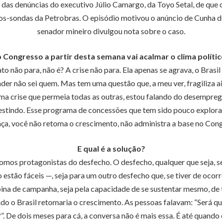
 das denúncias do executivo Júlio Camargo, da Toyo Setal, de q
ios-sondas da Petrobras. O episódio motivou o anúncio de Cunha d
senador mineiro divulgou nota sobre o caso.
 Congresso a partir desta semana vai acalmar o clima político
 não para, não é? A crise não para. Ela apenas se agrava, o Brasil 
er não sei quem. Mas tem uma questão que, a meu ver, fragiliza ai
a crise que permeia todas as outras, estou falando do desemprego, d
investindo. Esse programa de concessões que tem sido pouco explor
nça, você não retoma o crescimento, não administra a base no Con
E qual é a solução?
omos protagonistas do desfecho. O desfecho, qualquer que seja, se
 estão fáceis —, seja para um outro desfecho que, se tiver de ocorr
opina de campanha, seja pela capacidade de se sustentar mesmo, de
o o Brasil retomaria o crescimento. As pessoas falavam: “Será que
”. De dois meses para cá, a conversa não é mais essa. É até quando 