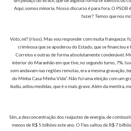
um pedaço do Brasil, que de alguma forma se identificou c
Aqui, somos minoria. Nosso discurso é para fora. O PSDB é
fazer? Temos que nos most
Voto, né? (risos). Mas vou responder com muita franqueza: fo
criminosa que se apoderou do Estado, que se financiou e f
Correios e outras de forma absolutamente condenável. Men
interior do Maranhão em que tive, no segundo turno, 7%. Iss
som andavam nas regiões remotas, era a mesma gravação, temo
do Minha Casa Minha Vida”. Não foi uma eleição com um grup
iludiu, adiou medidas, que é o mais grave. Além da mentira, 
Sim, a desconcentração dos reajustes de energia, de combustív
menos de R$ 5 bilhões este ano. O Fies saltou de R$ 7 bilhõe