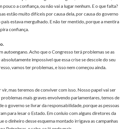
 pouco a confiança, ou não vai a lugar nenhum. E o que falta?
sas estão muito difíceis por causa dela, por causa do governo
o país estava mergulhado. E não ter mentido, porque a mentira
pira confiança.
o.
é um autoengano. Acho que o Congresso terá problemas se as
 absolutamente impossível que essa crise se descole do seu
gresso, vamos ter problemas, e isso nem começou ainda.
 vir, mas teremos de conviver com isso. Nosso papel vai ser
ver problemas mais graves envolvendo parlamentares, temos de
de o governo se livrar da responsabilidade, porque as pessoas
ram para lesar o Estado. Em conluio com alguns diretores da
que o dinheiro desse esquema montado irrigava as campanhas
na Petrobras, e sabe-se lá onde mais.