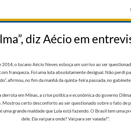
lma”, diz Aécio em entrevi
e 2014, o tucano Aécio Neves esboça um sorriso ao ser questionad
 com franqueza. Foi uma luta absolutamente desigual. Não perdi pa
o”, afirmou, no fim da manhã da quinta-feira passada, no gabinet
a derrota em Minas, a crise política e econômica do governo Dilma
vo. Mostrou certo desconforto ao ser questionado sobre o fato de p
e) é uma grande maldade que Lula está fazendo. O Brasil tem uma pr
dele. Ela vai para onde? Vai para ser vaiada?”.