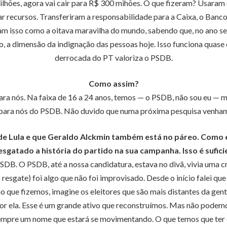
ilhões, agora vai cair para R$ 300 mihões. O que fizeram? Usaram 
ar recursos. Transferiram a responsabilidade para a Caixa, o Banc
m isso como a oitava maravilha do mundo, sabendo que, no ano seg
so, a dimensão da indignação das pessoas hoje. Isso funciona qua
derrocada do PT valoriza o PSDB.
Como assim?
ara nós. Na faixa de 16 a 24 anos, temos — o PSDB, não sou eu — 
mo para nós do PSDB. Não duvido que numa próxima pesquisa venhamo
 de Lula e que Geraldo Alckmin também está no páreo. Como 
esgatado a história do partido na sua campanha. Isso é sufic
DB. O PSDB, até a nossa candidatura, estava no divã, vivia uma cr
resgate) foi algo que não foi improvisado. Desde o início falei q
 que fizemos, imagine os eleitores que são mais distantes da gen
r ela. Esse é um grande ativo que reconstruímos. Mas não podemos 
empre um nome que estará se movimentando. O que temos que ter 