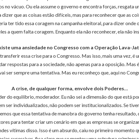
os no vácuo. Ou ela assume o governo e encontra forças, resgata um
 dizer que as coisas estão difíceis, mas para reconhecer que as coi
ria ter tido essa coragem na campanha eleitoral, para dizer onde 
les a quem falta coragem. Enquanto ela não reconhecer, ela não ins
xiste uma ansiedade no Congresso com a Operação Lava-Jat
transferir essa crise para o Congresso. Mas isso, mais uma vez, 
ar respostas para a sociedade, não apenas para a oposição. Mas é
o vai ser sempre uma tentativa. Mas eu reconheço que, aqui no Con
A crise, de qualquer forma, envolve dois Poderes…
r do equilíbrio, moderador. Eu não sei a dimensão do que está por
 ser individualizados, não podem ser institucionalizados. Se ti
tiremos que essa tentativa de manobra do governo tenha resultado, 
tores para tentar criar um cenário em que as empresas se organiza
des vítimas disso. Isso é um absurdo, caiu no primeiro momento 
cias sucessivas, fica claro que se montou uma estrutura criminosa 