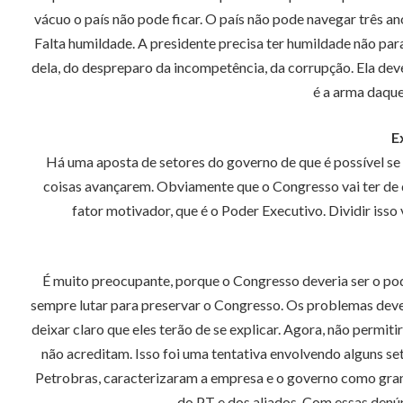
vácuo o país não pode ficar. O país não pode navegar três an
Falta humildade. A presidente precisa ter humildade não para
dela, do despreparo da incompetência, da corrupção. Ela deve
é a arma daque
E
Há uma aposta de setores do governo de que é possível se 
coisas avançarem. Obviamente que o Congresso vai ter de d
fator motivador, que é o Poder Executivo. Dividir iss
É muito preocupante, porque o Congresso deveria ser o pode
sempre lutar para preservar o Congresso. Os problemas devem
deixar claro que eles terão de se explicar. Agora, não permi
não acreditam. Isso foi uma tentativa envolvendo alguns se
Petrobras, caracterizaram a empresa e o governo como gran
do PT e dos aliados. Com essas denún