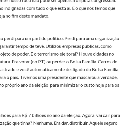
nte: nosso foco não pode ser apenas a disputa congressual.
o indignadas com tudo o que está aí. E o que nós temos que
seja no fim deste mandato.
ão perdi para um partido político. Perdi para uma organização
a garantir tempo de tevê. Utilizou empresas públicas, como
jeto de poder. E o terrorismo eleitoral? Houve cidades no
tura. Era votar (no PT) ou perder o Bolsa Família. Carros de
adastrado e você automaticamente desligado do Bolsa Família,
para o país. Tivemos uma presidente que mascarou a verdade,
o próprio ano da eleição, para minimizar o custo hoje para os
hões para R$ 7 bilhões no ano da eleição. Agora, vai cair para
ização que tinha? Nenhuma. Era dar, distribuir. Aquele seguro