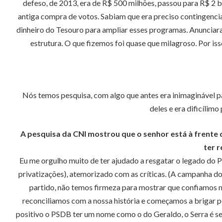
defeso, de 2013, era de R$ 500 milhões, passou para R$ 2 b
antiga compra de votos. Sabiam que era preciso contingenci
dinheiro do Tesouro para ampliar esses programas. Anunciara
estrutura. O que fizemos foi quase que milagroso. Por is
Nós temos pesquisa, com algo que antes era inimaginável p
deles e era dificíli
A pesquisa da CNI mostrou que o senhor está à frente
ter r
Eu me orgulho muito de ter ajudado a resgatar o legado do PS
privatizações), atemorizado com as críticas. (A campanha do 
partido, não temos firmeza para mostrar que confiamos no
reconciliamos com a nossa história e começamos a brigar po
positivo o PSDB ter um nome como o do Geraldo, o Serra é s