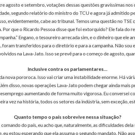
re agosto e setembro, votações dessas questões gravíssimas nos 
dade, segundo relatório do ministro do TCU e agora já admitido 
isso, evidentemente, cabe ao tribunal. Temos uma questão no TSE 
. Por que o Ricardo Pessoa disse que foi extorquido? Ele fala do 
ampanha.” Engano, o tesoureiro arrecada sim, e o dinheiro que ele 
foram transferidos para o diretório e para a campanha. Não sou eu
volvidos na Lava-Jato. Isso se prevê para o começo de agosto, qu
Inclusive contra os parlamentares…
a nova pororoca. Isso vai criar uma instabilidade enorme. Há vári
 Além disso, novas operações Lava-Jato podem chegar ainda mais p
e desemprego aumentando de forma muito vigorosa. Eu conversei c
eira vez na história, todos os setores da indústria, sem exceção, e
Quanto tempo o país sobrevive nessa situação?
 o comando do país, eu acho que, naturalmente, as dificuldades de
 eu estou esperando que ela assuma o segundo mandato. Não assum