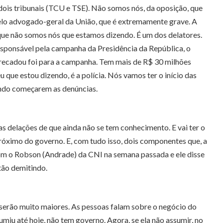
dois tribunais (TCU e TSE). Não somos nós, da oposição, que
pelo advogado-geral da União, que é extremamente grave. A
que não somos nós que estamos dizendo. É um dos delatores.
responsável pela campanha da Presidência da República, o
arrecadou foi para a campanha. Tem mais de R$ 30 milhões
 que estou dizendo, é a polícia. Nós vamos ter o início das
ando começarem as denúncias.
as delações de que ainda não se tem conhecimento. E vai ter o
róximo do governo. E, com tudo isso, dois componentes que, a
om o Robson (Andrade) da CNI na semana passada e ele disse
stão demitindo.
la serão muito maiores. As pessoas falam sobre o negócio do
iu até hoje, não tem governo. Agora, se ela não assumir, no