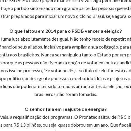
om o PSDB. E o nosso papel é manter isso vivo. Digo permanenteme
 hoje o partido sintonizado com grande parte das pessoas que estã
rar preparados para iniciar um novo ciclo no Brasil, seja agora, 
O que faltou em 2014 para o PSDB vencer a eleição?
i uma luta absolutamente desigual. Não tenho receio de repetir: n
inanciou seus aliados, inclusive para ampliar a sua coligação, par
tiu aos brasileiros. Nunca se manipulou tanto o Estado por um pro
o porque as pessoas não tiveram a opção de votar em outra candida
s isso no processo, “Se votar no 45, seu título de eleitor está c
o político, onde a gente pudesse ter debatido ideias e projetos 
medidas que poderiam ter sido tomadas um ano antes da eleição, ou n
brasileiros, não foram tomadas.
O senhor fala em reajuste de energia?
eis, a requalificação dos programas. O Pronatec saltou de R$ 5 bil
s para R$ 13 bilhões, ou seja, quase dobrou em um ano. Que fiscal