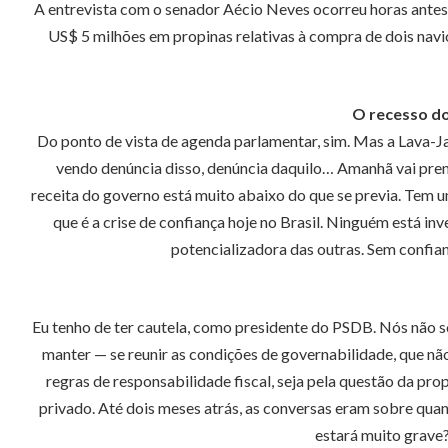
A entrevista com o senador Aécio Neves ocorreu horas antes
US$ 5 milhões em propinas relativas à compra de dois nav
O recesso do
Do ponto de vista de agenda parlamentar, sim. Mas a Lava-Jato
vendo denúncia disso, denúncia daquilo… Amanhã vai prend
receita do governo está muito abaixo do que se previa. Tem um
que é a crise de confiança hoje no Brasil. Ninguém está 
potencializadora das outras. Sem confia
Eu tenho de ter cautela, como presidente do PSDB. Nós não s
manter — se reunir as condições de governabilidade, que não
regras de responsabilidade fiscal, seja pela questão da pr
privado. Até dois meses atrás, as conversas eram sobre quand
estará muito grave?