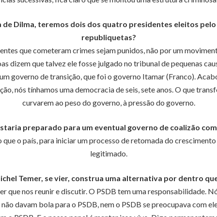
 de Dilma, teremos dois dos quatro presidentes eleitos pelo 
republiquetas?
identes que cometeram crimes sejam punidos, não por um moviment
as dizem que talvez ele fosse julgado no tribunal de pequenas cau
r um governo de transição, que foi o governo Itamar (Franco). Aca
ão, nós tínhamos uma democracia de seis, sete anos. O que transfo
curvarem ao peso do governo, à pressão do governo.
staria preparado para um eventual governo de coalizão co
 que o país, para iniciar um processo de retomada do crescimento
legitimado.
el Temer, se vier, construa uma alternativa por dentro que
r que nos reunir e discutir. O PSDB tem uma responsabilidade. Nó
 não davam bola para o PSDB, nem o PSDB se preocupava com eles.