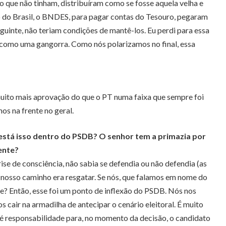
o que não tinham, distribuíram como se fosse aquela velha e
o do Brasil, o BNDES, para pagar contas do Tesouro, pegaram
uinte, não teriam condições de mantê-los. Eu perdi para essa
se como uma gangorra. Como nós polarizamos no final, essa
muito mais aprovação do que o PT numa faixa que sempre foi
s na frente no geral.
está isso dentro do PSDB? O senhor tem a primazia por
iente?
ise de consciência, não sabia se defendia ou não defendia (as
ue nosso caminho era resgatar. Se nós, que falamos em nome do
te? Então, esse foi um ponto de inflexão do PSDB. Nós nos
cair na armadilha de antecipar o cenário eleitoral. É muito
é responsabilidade para, no momento da decisão, o candidato