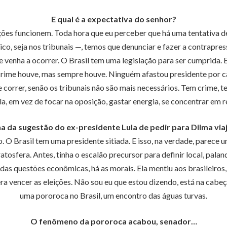
E qual é a expectativa do senhor?
ções funcionem. Toda hora que eu perceber que há uma tentativa 
blico, seja nos tribunais —, temos que denunciar e fazer a contrapre
e venha a ocorrer. O Brasil tem uma legislação para ser cumprida
ime houve, mas sempre houve. Ninguém afastou presidente por caus
correr, senão os tribunais não são mais necessários. Tem crime, tem
la, em vez de focar na oposição, gastar energia, se concentrar em r
a da sugestão do ex-presidente Lula de pedir para Dilma viaj
 O Brasil tem uma presidente sitiada. E isso, na verdade, parece um
tosfera. Antes, tinha o escalão precursor para definir local, palan
as questões econômicas, há as morais. Ela mentiu aos brasileiros, 
 era vencer as eleições. Não sou eu que estou dizendo, está na cabe
uma pororoca no Brasil, um encontro das águas turvas.
O fenômeno da pororoca acabou, senador…