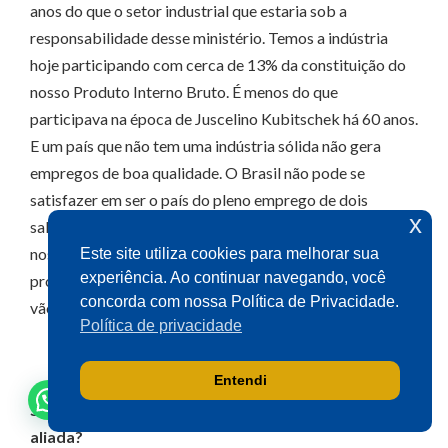
anos do que o setor industrial que estaria sob a
responsabilidade desse ministério. Temos a indústria
Olá! Seja bem-vindo(a).
hoje participando com cerca de 13% da constituição do
Aqui você pode conversar diretamente
nosso Produto Interno Bruto. É menos do que
com o gabinete do Deputado Aécio
participava na época de Juscelino Kubitschek há 60 anos.
Neves.
E um país que não tem uma indústria sólida não gera
Sua participação é muito importante
empregos de boa qualidade. O Brasil não pode se
para nós!
satisfazer em ser o país do pleno emprego de dois
x
salários mínimos
ad eternum
. Temos de qualificar a
Ao clicar para iniciar o contato pelo WhatsApp, você
nossa indústria, garantir competitividade, aumentar a
Este site utiliza cookies para melhorar sua
concorda que seus dados serão utilizados exclusivamente
experiência. Ao continuar navegando, você
produtividade e esse é o grande desafio daqueles que
para atendimento relacionado às demandas, sugestões ou
informações referentes ao mandato do Deputado Aécio
concorda com nossa Política de Privacidade.
vão, agora, conduzir o Brasil.
Neves. Seus dados serão tratados com sigilo e não serão
Política de privacidade
compartilhados com terceiros.
Entendi
Falar com gabinete
Sobre a reunião de amanhã, vai ter apoio da base
aliada?