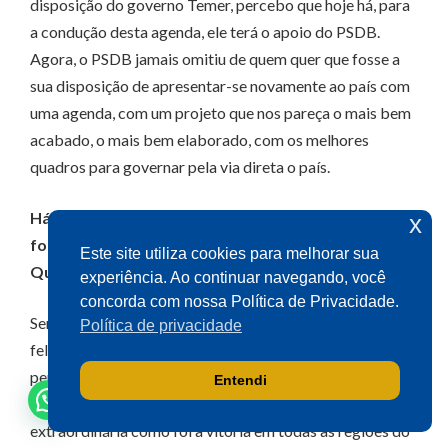
disposição do governo Temer, percebo que hoje há, para
a condução desta agenda, ele terá o apoio do PSDB.
Olá! Seja bem-vindo(a).
Agora, o PSDB jamais omitiu de quem quer que fosse a
Aqui você pode conversar diretamente
sua disposição de apresentar-se novamente ao país com
com o gabinete do Deputado Aécio
uma agenda, com um projeto que nos pareça o mais bem
Neves.
acabado, o mais bem elaborado, com os melhores
Sua participação é muito importante
quadros para governar pela via direta o país.
para nós!
Há quem diga que o governador Alckmin sai
x
fortalecido para disputar a Presidência em 2018.
Ao clicar para iniciar o contato pelo WhatsApp, você
Este site utiliza cookies para melhorar sua
concorda que seus dados serão utilizados exclusivamente
Que avaliação o sr. faz disso?
experiência. Ao continuar navegando, você
para atendimento relacionado às demandas, sugestões ou
informações referentes ao mandato do Deputado Aécio
concorda com nossa Política de Privacidade.
Neves. Seus dados serão tratados com sigilo e não serão
Sem dúvida alguma o PSDB sai muito fortalecido e fico
Política de privacidade
compartilhados com terceiros.
feliz de ver que essa análise dos vitoriosos ou das
perspectivas de crescimento das possibilidades de uma
Entendi
Falar com gabinete
legenda recaem sobre o PSDB. A vitória em São Paulo foi
extraordinária como foi a vitória em todas as regiões do