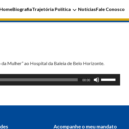
Home
Biografia
Trajetória Política
Notícias
Fale Conosco
 da Mulher” ao Hospital da Baleia de Belo Horizonte.
Use
00:00
as
setas
para
cima
ou
para
edes
Acompanhe o meu mandato