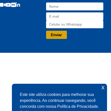
baixo
para
aumentar
ou
diminuir
o
volume.
x
Este site utiliza cookies para melhorar sua
experiência. Ao continuar navegando, você
concorda com nossa Política de Privacidade.