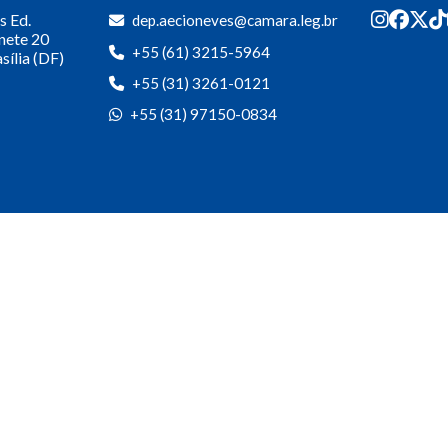
s
Ed.
dep.aecioneves@camara.leg.br
inete 20
+55 (61) 3215-5964
sília (DF)
+55 (31) 3261-0121
+55 (31) 97150-0834