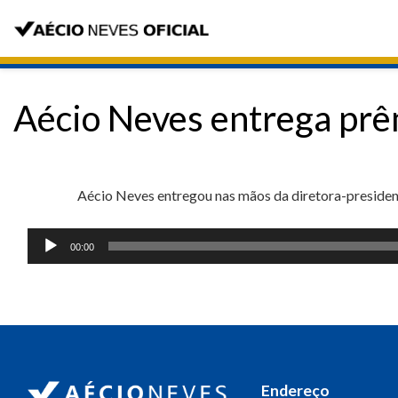
Aécio Neves entrega prêm
Aécio Neves entregou nas mãos da diretora-president
Tocador
00:00
de
áudio
Endereço