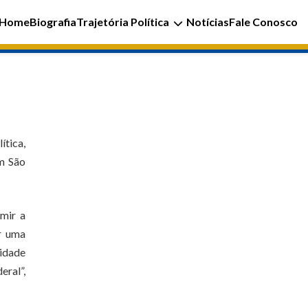
Home
Biografia
Trajetória Política
Notícias
Fale Conosco
ítica,
em São
umir a
ar uma
xidade
eral”,