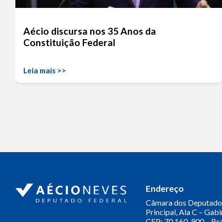
Aécio discursa nos 35 Anos da
Constituição Federal
Leia mais >>
Endereço
Câmara dos Deputado
Principal, Ala C – Gab
CEP: 70.160-900 – Bra