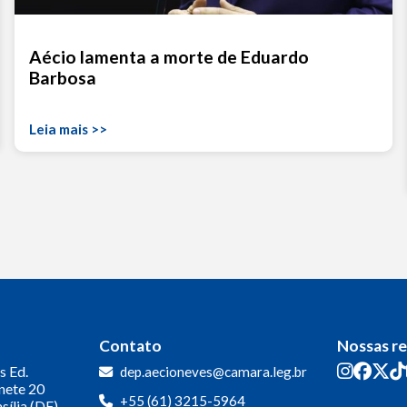
Aécio lamenta a morte de Eduardo
Barbosa
Leia mais >>
Contato
Nossas r
s
Ed.
dep.aecioneves@camara.leg.br
inete 20
+55 (61) 3215-5964
sília (DF)