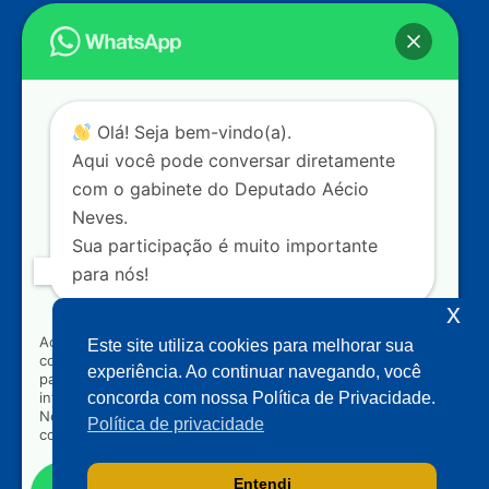
Endereço
Câmara dos Deputados
Ed. Principal, Ala C – Gabinete
20
CEP: 70.160-900 – Brasília (DF)
Contato
Olá! Seja bem-vindo(a).
dep.aecioneves@camara.leg.br
Aqui você pode conversar diretamente
+55 (61) 3215-5964
com o gabinete do Deputado Aécio
Neves.
+55 (31) 3261-0121
Sua participação é muito importante
+55 (31) 97150-0834
para nós!
Nossas redes
x
Ao clicar para iniciar o contato pelo WhatsApp, você
Este site utiliza cookies para melhorar sua
concorda que seus dados serão utilizados exclusivamente
Acompanhe o meu mandato
experiência. Ao continuar navegando, você
para atendimento relacionado às demandas, sugestões ou
informações referentes ao mandato do Deputado Aécio
concorda com nossa Política de Privacidade.
Neves. Seus dados serão tratados com sigilo e não serão
Política de privacidade
compartilhados com terceiros.
Entendi