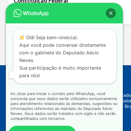
Constituição Federal
Leia mais >>
Olá! Seja bem-vindo(a).
Aqui você pode conversar diretamente
com o gabinete do Deputado Aécio
Neves.
Sua participação é muito importante
para nós!
Endereço
Ao clicar para iniciar o contato pelo WhatsApp, você
Câmara dos Deputado
concorda que seus dados serão utilizados exclusivamente
Principal, Ala C – Gab
para atendimento relacionado às demandas, sugestões ou
CEP: 70.160-900 – Bra
informações referentes ao mandato do Deputado Aécio
Neves. Seus dados serão tratados com sigilo e não serão
compartilhados com terceiros.