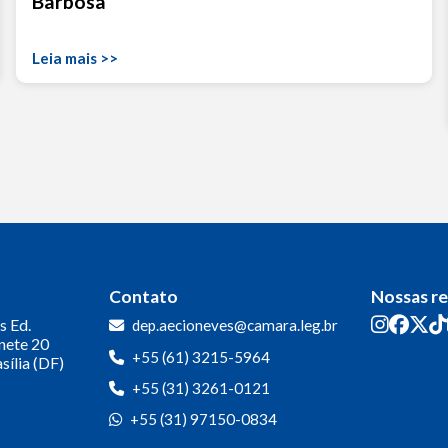
Barbosa
Leia mais >>
Contato
Nossas r
s
Ed.
dep.aecioneves@camara.leg.br
inete 20
+55 (61) 3215-5964
sília (DF)
+55 (31) 3261-0121
+55 (31) 97150-0834