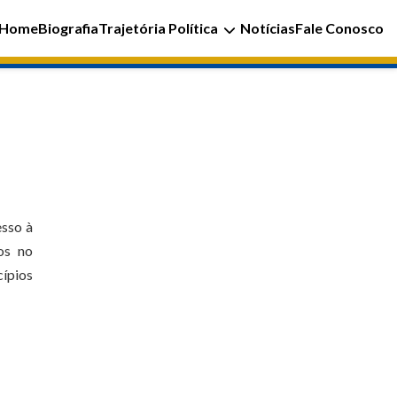
Home
Biografia
Trajetória Política
Notícias
Fale Conosco
esso à
os no
ípios