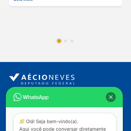
Endereço
Câmara dos Deputados
Ed. Principal, Ala C – Gabinete
20
CEP: 70.160-900 – Brasília (DF)
Contato
Olá! Seja bem-vindo(a).
dep.aecioneves@camara.leg.br
Aqui você pode conversar diretamente