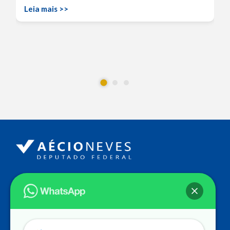
Leia mais >>
Endereço
Câmara dos Deputados
Ed. Principal, Ala C – Gabinete
20
CEP: 70.160-900 – Brasília (DF)
Contato