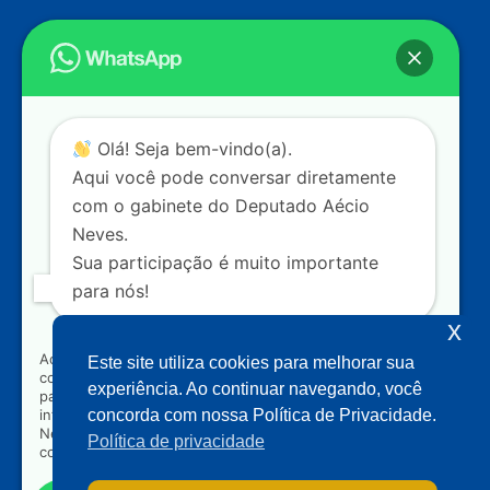
Endereço
Câmara dos Deputados
Ed. Principal, Ala C – Gabinete
20
CEP: 70.160-900 – Brasília (DF)
Contato
Olá! Seja bem-vindo(a).
dep.aecioneves@camara.leg.br
Aqui você pode conversar diretamente
+55 (61) 3215-5964
com o gabinete do Deputado Aécio
Neves.
+55 (31) 3261-0121
Sua participação é muito importante
+55 (31) 97150-0834
para nós!
Nossas redes
x
Ao clicar para iniciar o contato pelo WhatsApp, você
Este site utiliza cookies para melhorar sua
concorda que seus dados serão utilizados exclusivamente
Acompanhe o meu mandato
experiência. Ao continuar navegando, você
para atendimento relacionado às demandas, sugestões ou
informações referentes ao mandato do Deputado Aécio
concorda com nossa Política de Privacidade.
Neves. Seus dados serão tratados com sigilo e não serão
Política de privacidade
compartilhados com terceiros.