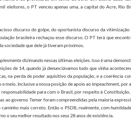
il eleitores, o PT venceu apenas uma, a capital do Acre, Rio B
.
cioso discurso do golpe, do oportunista discurso da vitimização
ulação brasileira rechaçou esse discurso. O PT terá que encont
a sociedade que dele já tiveram próximos.
implesmente dizimando nessas últimas eleições. Isso é uma demons
eições de 14, quando já denunciávamos tudo que vinha acontece
as, na perda de poder aquisitivo da população, e a coerência c
 e meio, inclusive a nossa posição de apoio ao impeachment, por 
sponsabilidade para com o Brasil, por respeito à Constituição,
das ao governo Temer foram compreendidas pela maioria express
 o caminho mais correto. Então o PSDB, realmente, com humildad
o o seu melhor resultado nos seus 28 anos de existência.