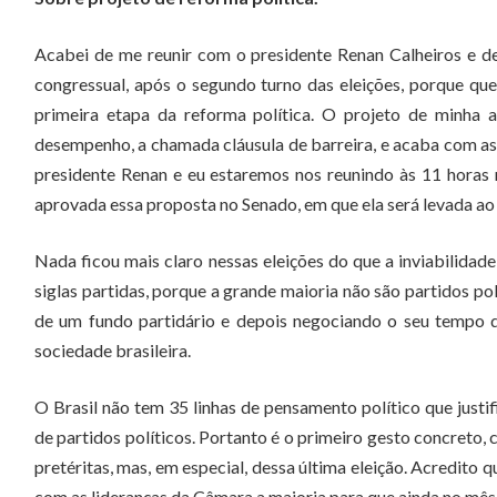
Acabei de me reunir com o presidente Renan Calheiros e d
congressual, após o segundo turno das eleições, porque q
primeira etapa da reforma política. O projeto de minha a
desempenho, a chamada cláusula de barreira, e acaba com as
presidente Renan e eu estaremos nos reunindo às 11 horas 
aprovada essa proposta no Senado, em que ela será levada a
Nada ficou mais claro nessas eleições do que a inviabilidad
siglas partidas, porque a grande maioria não são partidos pol
de um fundo partidário e depois negociando o seu tempo 
sociedade brasileira.
O Brasil não tem 35 linhas de pensamento político que justi
de partidos políticos. Portanto é o primeiro gesto concreto,
pretéritas, mas, em especial, dessa última eleição. Acredito
com as lideranças da Câmara a maioria para que ainda no mês