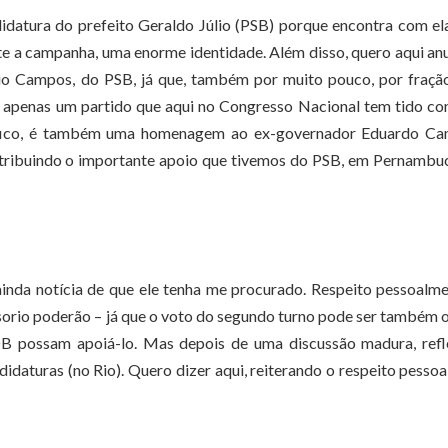
idatura do prefeito Geraldo Júlio (PSB) porque encontra com el
nte a campanha, uma enorme identidade. Além disso, quero aqui an
o Campos, do PSB, já que, também por muito pouco, por fração
apenas um partido que aqui no Congresso Nacional tem tido co
cífico, é também uma homenagem ao ex-governador Eduardo Ca
etribuindo o importante apoio que tivemos do PSB, em Pernambu
ainda notícia de que ele tenha me procurado. Respeito pessoalm
orio poderão – já que o voto do segundo turno pode ser também 
DB possam apoiá-lo. Mas depois de uma discussão madura, refl
daturas (no Rio). Quero dizer aqui, reiterando o respeito pessoa