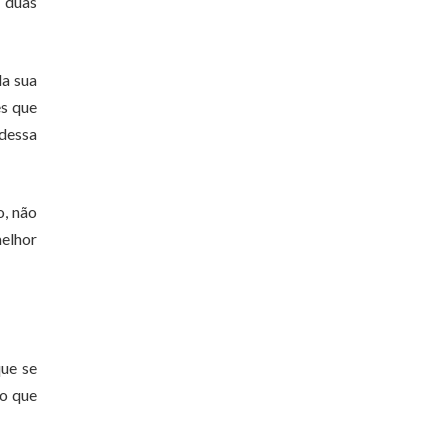
s duas
da sua
es que
 dessa
o, não
melhor
ue se
 o que