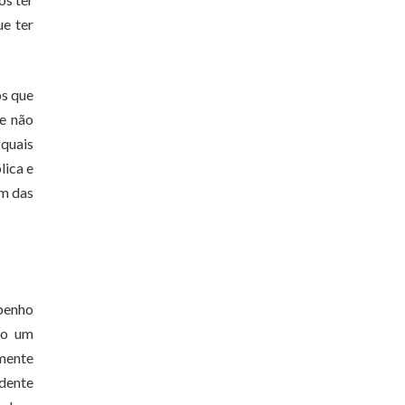
ue ter
os que
ue não
 quais
lica e
im das
mpenho
mo um
mente
idente