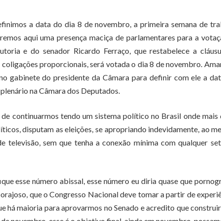
efinimos a data do dia 8 de novembro, a primeira semana de tr
ueremos aqui uma presença maciça de parlamentares para a vota
utoria e do senador Ricardo Ferraço, que restabelece a cláus
 coligações proporcionais, será votada o dia 8 de novembro. Ama
no gabinete do presidente da Câmara para definir com ele a da
o plenário na Câmara dos Deputados.
e de continuarmos tendo um sistema político no Brasil onde mais
íticos, disputam as eleições, se apropriando indevidamente, ao me
de televisão, sem que tenha a conexão mínima com qualquer set
fique esse número abissal, esse número eu diria quase que pornog
 corajoso, que o Congresso Nacional deve tomar a partir de experi
 que há maioria para aprovarmos no Senado e acredito que constru
 de novembro, esse é o objetivo final, ainda em novembro, possam