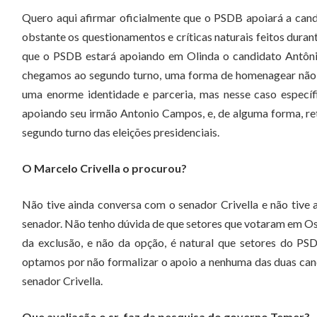
Quero aqui afirmar oficialmente que o PSDB apoiará a cand
obstante os questionamentos e críticas naturais feitos dura
que o PSDB estará apoiando em Olinda o candidato Antôni
chegamos ao segundo turno, uma forma de homenagear não 
uma enorme identidade e parceria, mas nesse caso espe
apoiando seu irmão Antonio Campos, e, de alguma forma, r
segundo turno das eleições presidenciais.
O Marcelo Crivella o procurou?
Não tive ainda conversa com o senador Crivella e não tive 
senador. Não tenho dúvida de que setores que votaram em Os
da exclusão, e não da opção, é natural que setores do PS
optamos por não formalizar o apoio a nenhuma das duas candi
senador Crivella.
Que avaliação o sr. faz da pesquisa do governo Temer?