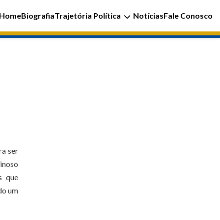
Home
Biografia
Trajetória Política
Notícias
Fale Conosco
s
ra ser
ginoso
s que
ndo um