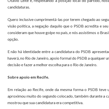
Otávio Leite e, respeitando a posição local do partido, no
candidaturas.
Quero inclusive cumprimentá-las por terem chegado ao segun
visão política, a negação daquilo que o PSDB acredita e seu 
consideram que houve golpe no país, e nós assistimos o Brasil
opção.
E não há identidade entre a candidatura do PSDB apresentad
haverá, no Rio de Janeiro, apoio formal do PSDB a qualquer u
decisão e fazer a melhor escolha para o Rio de Janeiro.
Sobre apoio em Recife.
Em relação ao Recife, onde da mesma forma o PSDB teve u
aproximou muito do segundo colocado, também durante a ca
mostrou que sua candidatura era competitiva.