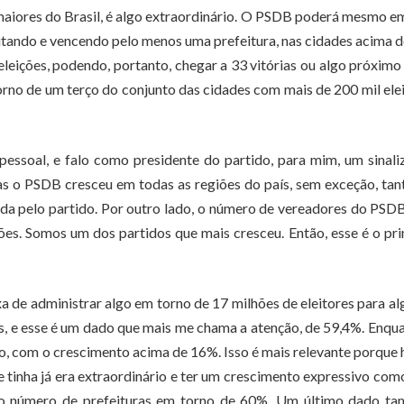
s maiores do Brasil, é algo extraordinário. O PSDB poderá mesmo 
utando e vencendo pelo menos uma prefeitura, nas cidades acima 
eleições, podendo, portanto, chegar a 33 vitórias ou algo próximo
orno de um terço do conjunto das cidades com mais de 200 mil ele
ssoal, e falo como presidente do partido, para mim, um sinali
as o PSDB cresceu em todas as regiões do país, sem exceção, ta
da pelo partido. Por outro lado, o número de vereadores do PSD
es. Somos um dos partidos que mais cresceu. Então, esse é o pr
a de administrar algo em torno de 17 milhões de eleitores para a
as, e esse é um dado que mais me chama a atenção, de 59,4%. Enqu
o, com o crescimento acima de 16%. Isso é mais relevante porque
tinha já era extraordinário e ter um crescimento expressivo com
 no número de prefeituras em torno de 60%. Um último dado t