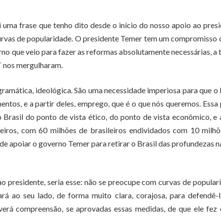
 uma frase que tenho dito desde o início do nosso apoio ao pres
urvas de popularidade. O presidente Temer tem um compromisso
no que veio para fazer as reformas absolutamente necessárias, a t
T nos mergulharam.
ramática, ideológica. São uma necessidade imperiosa para que o 
timentos, e a partir deles, emprego, que é o que nós queremos. Essa
 Brasil do ponto de vista ético, do ponto de vista econômico, e
eiros, com 60 milhões de brasileiros endividados com 10 milh
 de apoiar o governo Temer para retirar o Brasil das profundezas n
ao presidente, seria esse: não se preocupe com curvas de popular
á ao seu lado, de forma muito clara, corajosa, para defendê-l
averá compreensão, se aprovadas essas medidas, de que ele fez