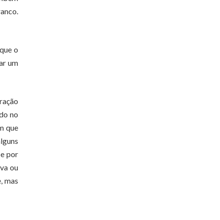
ranco.
 que o
rar um
tração
ndo no
om que
alguns
 e por
iva ou
e, mas