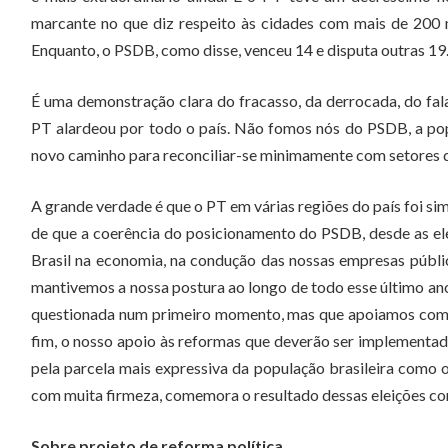
marcante no que diz respeito às cidades com mais de 200 m
Enquanto, o PSDB, como disse, venceu 14 e disputa outras 19
É uma demonstração clara do fracasso, da derrocada, do fala
PT alardeou por todo o país. Não fomos nós do PSDB, a pop
novo caminho para reconciliar-se minimamente com setores d
A grande verdade é que o PT em várias regiões do país foi s
de que a coerência do posicionamento do PSDB, desde as el
Brasil na economia, na condução das nossas empresas públic
mantivemos a nossa postura ao longo de todo esse último ano
questionada num primeiro momento, mas que apoiamos com re
fim, o nosso apoio às reformas que deverão ser implementa
pela parcela mais expressiva da população brasileira como
com muita firmeza, comemora o resultado dessas eleições com
Sobre projeto de reforma política.