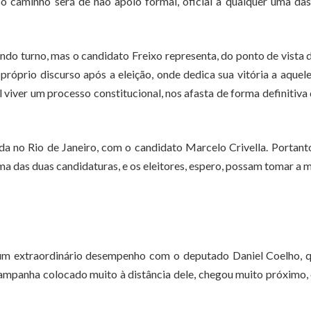
sso caminho será de não apoio formal, oficial a qualquer uma da
do turno, mas o candidato Freixo representa, do ponto de vista 
próprio discurso após a eleição, onde dedica sua vitória a aquel
 viver um processo constitucional, nos afasta de forma definitiva
a no Rio de Janeiro, com o candidato Marcelo Crivella. Portant
ma das duas candidaturas, e os eleitores, espero, possam tomar a 
m extraordinário desempenho com o deputado Daniel Coelho, q
mpanha colocado muito à distância dele, chegou muito próximo,