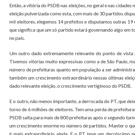
Então, a vitória do PSDB nas eleições, no geral e nas cidade
eleição pulverizada como esta, com mais de 30 partidos disp
mil eleitores, elegemos 14 prefeitos e disputamos outras 19 
que significa que um só partido estará governando algo em t
no país.
Um outro dado extremamente relevante do ponto de vista pe
Tivemos vitórias muito expressivas como a de São Paulo, m
número de prefeituras quanto em população a ser administra
também um crescimento extraordinário nessas últimas eleiçõ
dado relevante eleição, o crescimento vertiginoso do PSDB.
E o outro, não menos importante, a derrocada do PT, que deix
torno de 6 milhões de eleitores. Tem uma perda de prefeitur
PSDB salta para mais de 800 prefeituras após o segundo turn
um crescimento enorme no número de partidos. Manter o que 
é mais extraordinário ainda. E o PT teve um decréscimo