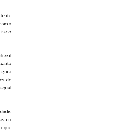
idente
 com a
irar o
Brasil
 pauta
 agora
ões de
a qual
idade.
as no
 o que