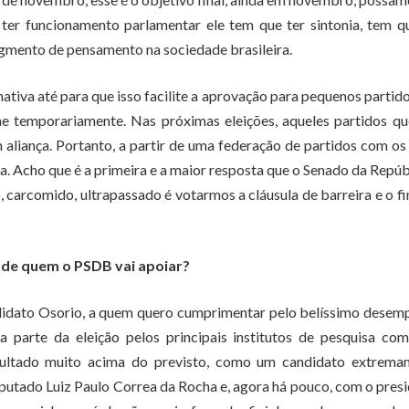
a ter funcionamento parlamentar ele tem que ter sintonia, tem q
mento de pensamento na sociedade brasileira.
tiva até para que isso facilite a aprovação para pequenos partid
one temporariamente. Nas próximas eleições, aqueles partidos q
liança. Portanto, a partir de uma federação de partidos com os
 Acho que é a primeira e a maior resposta que o Senado da Repúb
 carcomido, ultrapassado é votarmos a cláusula de barreira e o f
o de quem o PSDB vai apoiar?
ndidato Osorio, a quem quero cumprimentar pelo belíssimo dese
parte da eleição pelos principais institutos de pesquisa co
resultado muito acima do previsto, como um candidato extrema
eputado Luiz Paulo Correa da Rocha e, agora há pouco, com o pres