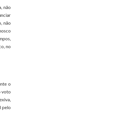
a, não
unciar
, não
nosco
mpos,
co, no
ente o
o voto
exiva,
l pelo