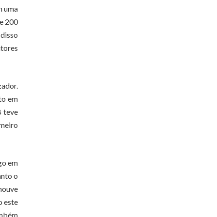
em uma
de 200
 disso
itores
zador.
nto em
B teve
imeiro
lgo em
anto o
 houve
o este
ambém