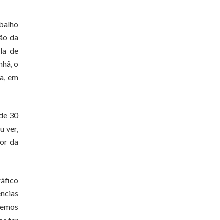
abalho
ção da
ula de
nhã, o
ta, em
 de 30
u ver,
or da
ráfico
ências
iremos
os ter