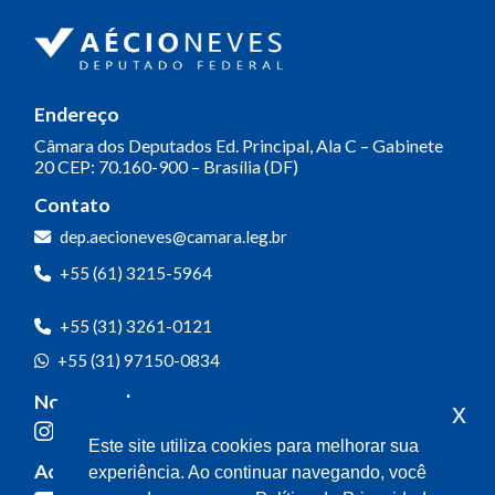
Endereço
Câmara dos Deputados
Ed. Principal, Ala C – Gabinete
20
CEP: 70.160-900 – Brasília (DF)
Contato
Olá! Seja bem-vindo(a).
dep.aecioneves@camara.leg.br
Aqui você pode conversar diretamente
+55 (61) 3215-5964
com o gabinete do Deputado Aécio
Neves.
+55 (31) 3261-0121
Sua participação é muito importante
+55 (31) 97150-0834
para nós!
Nossas redes
x
Ao clicar para iniciar o contato pelo WhatsApp, você
Este site utiliza cookies para melhorar sua
concorda que seus dados serão utilizados exclusivamente
Acompanhe o meu mandato
experiência. Ao continuar navegando, você
para atendimento relacionado às demandas, sugestões ou