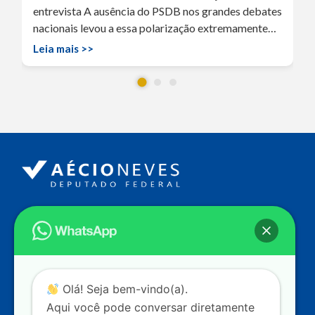
entrevista A ausência do PSDB nos grandes debates
nacionais levou a essa polarização extremamente…
Leia mais >>
Endereço
Câmara dos Deputados
Ed. Principal, Ala C – Gabinete
20
CEP: 70.160-900 – Brasília (DF)
Contato
Olá! Seja bem-vindo(a).
dep.aecioneves@camara.leg.br
Aqui você pode conversar diretamente