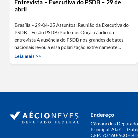
Entrevista – Executiva do PSDB – 29 de
abril
Brasília – 29-04-25 Assuntos: Reunião da Executiva do
PSDB – Fusão PSDB/Podemos Ouça o áudio da
entrevista A ausência do PSDB nos grandes debates
nacionais levou a essa polarização extremamente…
Leia mais >>
Olá! Seja bem-vindo(a).
Aqui você pode conversar diretamente
com o gabinete do Deputado Aécio
Neves.
Sua participação é muito importante
para nós!
Endereço
Ao clicar para iniciar o contato pelo WhatsApp, você
Câmara dos Deputado
concorda que seus dados serão utilizados exclusivamente
Principal, Ala C – Gab
para atendimento relacionado às demandas, sugestões ou
CEP: 70.160-900 – Bra
informações referentes ao mandato do Deputado Aécio