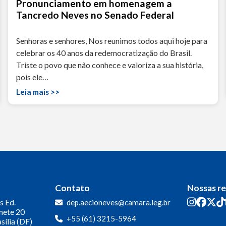
Pronunciamento em homenagem a
Tancredo Neves no Senado Federal
Senhoras e senhores, Nos reunimos todos aqui hoje para
celebrar os 40 anos da redemocratização do Brasil.
Triste o povo que não conhece e valoriza a sua história,
pois ele…
Leia mais >>
Contato
Nossas r
s
Ed.
dep.aecioneves@camara.leg.br
inete 20
+55 (61) 3215-5964
sília (DF)