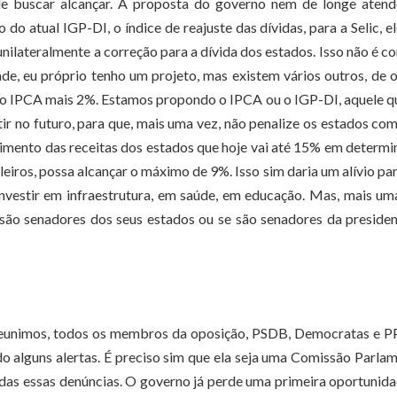
e buscar alcançar. A proposta do governo nem de longe atend
o atual IGP-DI, o índice de reajuste das dívidas, para a Selic, el
nilateralmente a correção para a dívida dos estados. Isso não é co
, eu próprio tenho um projeto, mas existem vários outros, de 
 o IPCA mais 2%. Estamos propondo o IPCA ou o IGP-DI, aquele q
r no futuro, para que, mais uma vez, não penalize os estados co
timento das receitas dos estados que hoje vai até 15% em determ
leiros, possa alcançar o máximo de 9%. Isso sim daria um alívio pa
nvestir em infraestrutura, em saúde, em educação. Mas, mais um
 são senadores dos seus estados ou se são senadores da preside
 reunimos, todos os membros da oposição, PSDB, Democratas e P
 alguns alertas. É preciso sim que ela seja uma Comissão Parla
todas essas denúncias. O governo já perde uma primeira oportunid