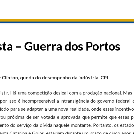
sta – Guerra dos Portos
y Clinton, queda do desempenho da indústria, CPI
existir. Há uma competição desleal com a produção nacional. Mas
or isso é incompreensível a intransigência do governo federal,
íodo para se adaptar a uma nova realidade, onde esses incentiv
ou próxima de ser votada e aprovada que permite que essas p
to do serviço da dívida naquele montante. Portanto, os estad
Santa Catarina e Goiás, estariam durante um prazo de cinco anos,