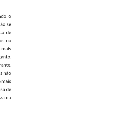
ado, o
não se
ica de
os ou
s mais
anto,
rante,
is não
é mais
isa de
éssimo