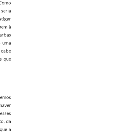
 Como
 seria
tigar
abem à
Jarbas
o uma
I cabe
as que
 Temos
 haver
 esses
o, da
 que a