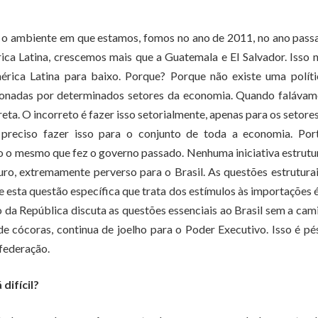
s o ambiente em que estamos, fomos no ano de 2011, no ano pass
ca Latina, crescemos mais que a Guatemala e El Salvador. Isso 
érica Latina para baixo. Porque? Porque não existe uma polít
sionadas por determinados setores da economia. Quando falávam
ta. O incorreto é fazer isso setorialmente, apenas para os setore
 preciso fazer isso para o conjunto de toda a economia. Port
o o mesmo que fez o governo passado. Nenhuma iniciativa estrutu
turo, extremamente perverso para o Brasil. As questões estrutura
e esta questão específica que trata dos estímulos às importações 
 da República discuta as questões essenciais ao Brasil sem a cam
de cócoras, continua de joelho para o Poder Executivo. Isso é p
 federação.
difícil?