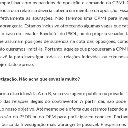
 compartilhar com os partidos de oposição o comando da CPMI.
ncia ou a relatoria deveria caber a um membro da oposição. Essa
efetivamente as apurações. Não faremos uma CPMI para inves
 abrangente. Estamos inclusive oferecendo algumas vagas que c
é o caso do senador Randolfe, do PSOL, ou do próprio senador 
ue assumam posições de suplência na cota das oposições, com
não queremos limitá-la. Portanto, àqueles que propuseram a CPM
zê-la para investigar todas as relações indevidas ou criminos
e citado e preso.
stigação. Não acha que esvazia muito?
a discricionária A ou B, seja esse agente público ou privado.
 das relações ilegais do contraventor. A partir daí, não pode
ão, o nosso objetivo. Até mesmo pela oferta que estamos fazendo a
ão são do PSDB ou do DEM para participarem conosco. Portant
a busca da investigação mais abrangente possível. E esperamos