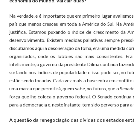
economia do mundo, vai cair duas?
Na verdade, e é importante que em primeiro lugar avaliemo
país que menos cresceu em toda a América do Sul. Na Améri
justifica. Estamos puxando o índice de crescimento da Am
desenvolvimento. Existem medidas paliativas sempre pres
discutíamos aqui a desoneração da folha, era uma medida corre
organizados, onde os lobbies são mais consistentes. Era
infelizmente, o governo da presidente Dilma continua fazend
surfando nos índices de popularidade e isso pode ser, no fu
estão sendo tocadas. Cada vez mais a base entra em conflito 
uma marca que permitirá, quem sabe, no futuro, que o Senado
força que lhe coloca o governo federal. O Senado continua 
para a democracia e, neste instante, tem sido perverso para a
A questão da renegociação das dívidas dos estados está 