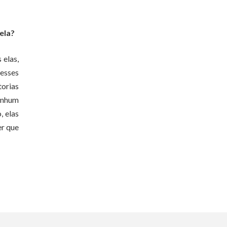
ela?
 elas,
esses
torias
nenhum
, elas
er que