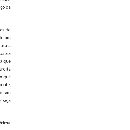
iço da
ies do
 de um
para a
gora a
ia que
ercita
do que
mente,
er em
2 seja
étima