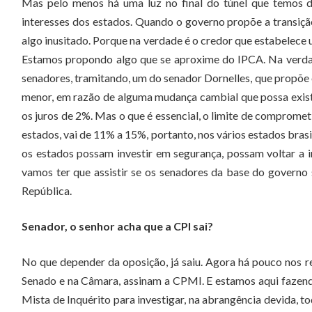
Mas pelo menos há uma luz no final do túnel que temos d
interesses dos estados. Quando o governo propõe a transição d
algo inusitado. Porque na verdade é o credor que estabelece u
Estamos propondo algo que se aproxime do IPCA. Na verdade
senadores, tramitando, um do senador Dornelles, que propõe
menor, em razão de alguma mudança cambial que possa existi
os juros de 2%. Mas o que é essencial, o limite de comprome
estados, vai de 11% a 15%, portanto, nos vários estados brasi
os estados possam investir em segurança, possam voltar a i
vamos ter que assistir se os senadores da base do governo
República.
Senador, o senhor acha que a CPI sai?
No que depender da oposição, já saiu. Agora há pouco nos
Senado e na Câmara, assinam a CPMI. E estamos aqui fazendo
Mista de Inquérito para investigar, na abrangência devida, 