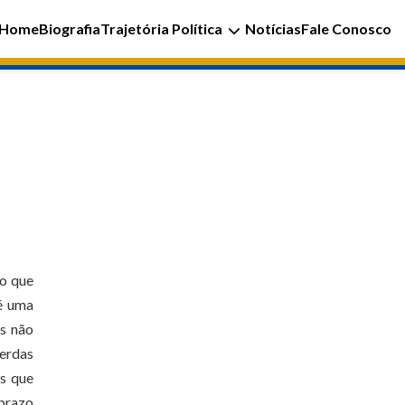
Home
Biografia
Trajetória Política
Notícias
Fale Conosco
 o que
 é uma
os não
erdas
os que
 prazo