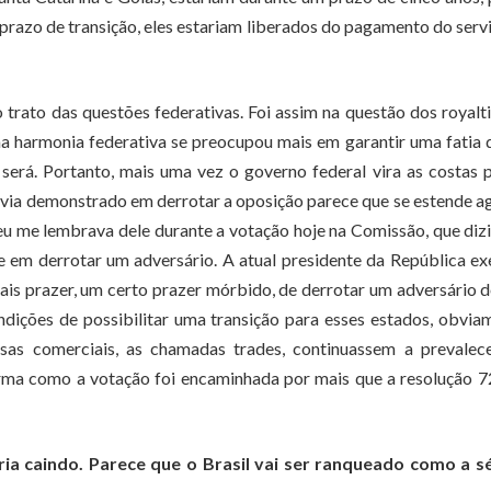
prazo de transição, eles estariam liberados do pagamento do serv
rato das questões federativas. Foi assim na questão dos royalt
a harmonia federativa se preocupou mais em garantir uma fatia
será. Portanto, mais uma vez o governo federal vira as costas 
avia demonstrado em derrotar a oposição parece que se estende a
eu me lembrava dele durante a votação hoje na Comissão, que diz
 em derrotar um adversário. A atual presidente da República ex
ais prazer, um certo prazer mórbido, de derrotar um adversário 
dições de possibilitar uma transição para esses estados, obvia
esas comerciais, as chamadas trades, continuassem a prevalec
orma como a votação foi encaminhada por mais que a resolução 7
ia caindo. Parece que o Brasil vai ser ranqueado como a s