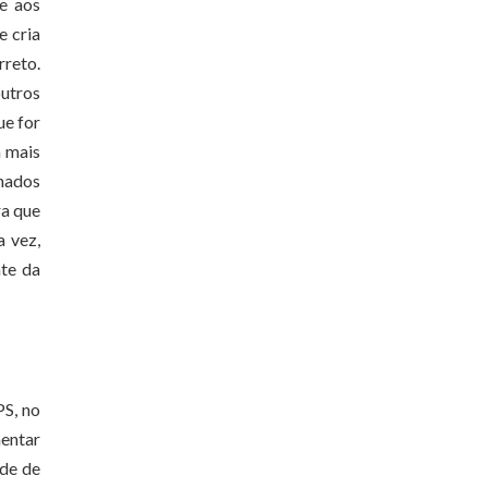
e aos
e cria
rreto.
outros
ue for
m mais
inados
ra que
a vez,
nte da
PS, no
mentar
ade de