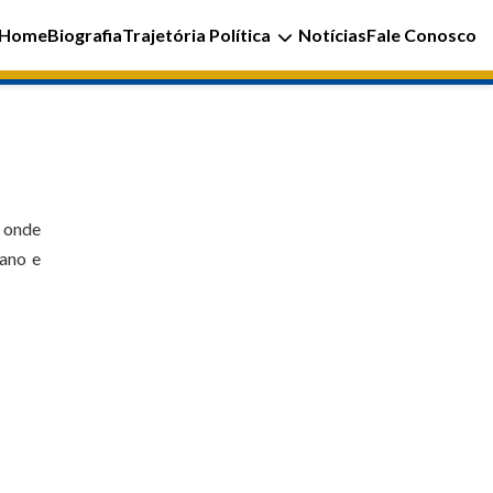
Home
Biografia
Trajetória Política
Notícias
Fale Conosco
, onde
 ano e