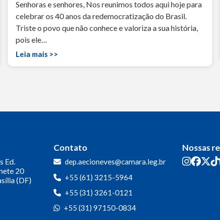
Senhoras e senhores, Nos reunimos todos aqui hoje para
celebrar os 40 anos da redemocratização do Brasil.
Triste o povo que não conhece e valoriza a sua história,
pois ele…
Leia mais >>
Contato
Nossas r
s
Ed.
dep.aecioneves@camara.leg.br
inete 20
+55 (61) 3215-5964
sília (DF)
+55 (31) 3261-0121
+55 (31) 97150-0834