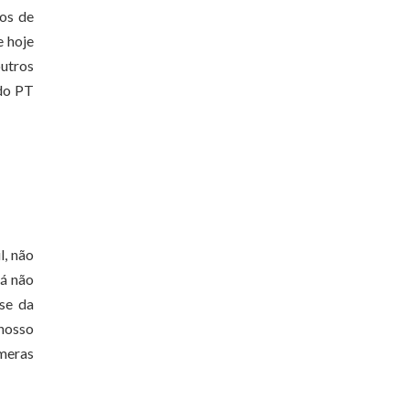
dos de
e hoje
outros
 do PT
l, não
rá não
se da
nosso
úmeras