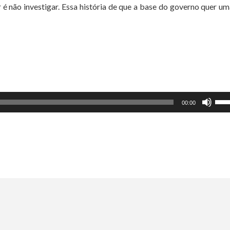
 é não investigar. Essa história de que a base do governo quer u
Use
00:00
as
set
par
cim
ou
par
bai
par
aum