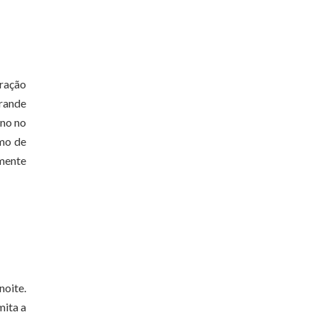
tração
grande
rno no
tmo de
amente
noite.
mita a