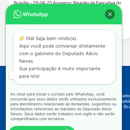
Brasília – 29-04-25 Assuntos: Reunião da Executiva do
PSDB – Fusão PSDB/Podemos Ouça o áudio da
entrevista A ausência do PSDB nos grandes debates
nacionais levou a essa polarização extremamente…
Leia mais >>
Olá! Seja bem-vindo(a).
Aqui você pode conversar diretamente
com o gabinete do Deputado Aécio
Neves.
Sua participação é muito importante
para nós!
Endereço
Ao clicar para iniciar o contato pelo WhatsApp, você
Câmara dos Deputado
concorda que seus dados serão utilizados exclusivamente
Principal, Ala C – Gab
para atendimento relacionado às demandas, sugestões ou
CEP: 70.160-900 – Bra
informações referentes ao mandato do Deputado Aécio
Neves. Seus dados serão tratados com sigilo e não serão
compartilhados com terceiros.