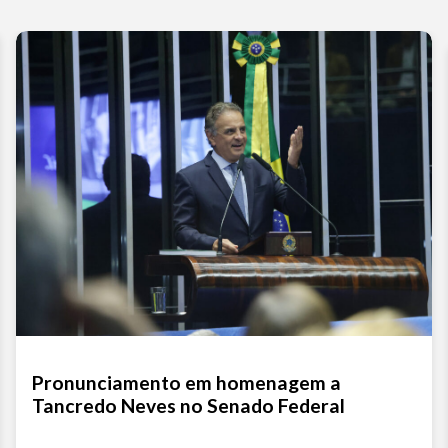
ou
dimi
o
vol
Pronunciamento em homenagem a
Tancredo Neves no Senado Federal