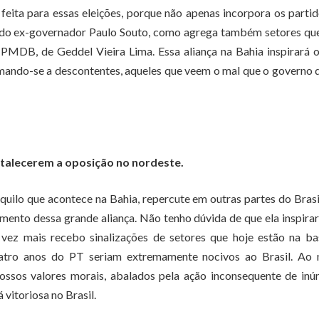
feita para essas eleições, porque não apenas incorpora os parti
 do ex-governador Paulo Souto, como agrega também setores qu
 PMDB, de Geddel Vieira Lima. Essa aliança na Bahia inspirará 
omando-se a descontentes, aqueles que veem o mal que o governo
rtalecerem a oposição no nordeste.
quilo que acontece na Bahia, repercute em outras partes do Brasi
amento dessa grande aliança. Não tenho dúvida de que ela inspira
 vez mais recebo sinalizações de setores que hoje estão na ba
atro anos do PT seriam extremamente nocivos ao Brasil. Ao 
ossos valores morais, abalados pela ação inconsequente de in
 vitoriosa no Brasil.