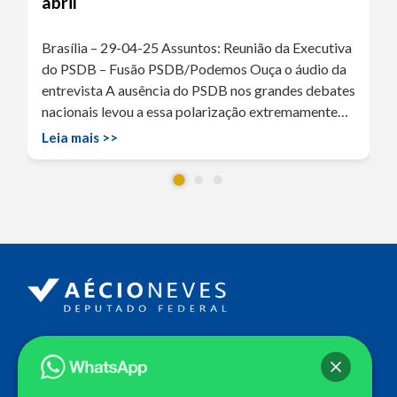
abril
Brasília – 29-04-25 Assuntos: Reunião da Executiva
do PSDB – Fusão PSDB/Podemos Ouça o áudio da
entrevista A ausência do PSDB nos grandes debates
nacionais levou a essa polarização extremamente…
Leia mais >>
Endereço
Câmara dos Deputados
Ed. Principal, Ala C – Gabinete
20
CEP: 70.160-900 – Brasília (DF)