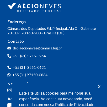
Endereço
Câmara dos Deputados
Ed. Principal, Ala C – Gabinete
20
CEP: 70.160-900 – Brasília (DF)
Contato
Olá! Seja bem-vindo(a).
dep.aecioneves@camara.leg.br
Aqui você pode conversar diretamente
+55 (61) 3215-5964
com o gabinete do Deputado Aécio
Neves.
+55 (31) 3261-0121
Sua participação é muito importante
+55 (31) 97150-0834
para nós!
Nossas redes
x
Ao clicar para iniciar o contato pelo WhatsApp, você
Este site utiliza cookies para melhorar sua
concorda que seus dados serão utilizados exclusivamente
Acompanhe o meu mandato
experiência. Ao continuar navegando, você
para atendimento relacionado às demandas, sugestões ou
informações referentes ao mandato do Deputado Aécio
concorda com nossa Política de Privacidade.