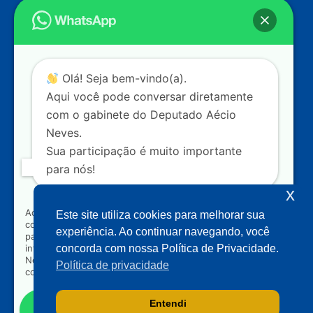
Endereço
Câmara dos Deputados
Ed. Principal, Ala C – Gabinete
20
CEP: 70.160-900 – Brasília (DF)
Contato
Olá! Seja bem-vindo(a).
dep.aecioneves@camara.leg.br
Aqui você pode conversar diretamente
+55 (61) 3215-5964
com o gabinete do Deputado Aécio
Neves.
+55 (31) 3261-0121
Sua participação é muito importante
+55 (31) 97150-0834
para nós!
Nossas redes
x
Ao clicar para iniciar o contato pelo WhatsApp, você
Este site utiliza cookies para melhorar sua
concorda que seus dados serão utilizados exclusivamente
Acompanhe o meu mandato
experiência. Ao continuar navegando, você
para atendimento relacionado às demandas, sugestões ou
informações referentes ao mandato do Deputado Aécio
concorda com nossa Política de Privacidade.
Neves. Seus dados serão tratados com sigilo e não serão
Política de privacidade
compartilhados com terceiros.
Entendi
Falar com gabinete