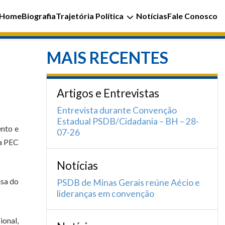
Home
Biografia
Trajetória Política
Notícias
Fale Conosco
MAIS RECENTES
Artigos e Entrevistas
Entrevista durante Convenção
Estadual PSDB/Cidadania – BH – 28-
ento e
07-26
da PEC
Notícias
isa do
PSDB de Minas Gerais reúne Aécio e
lideranças em convenção
ional,