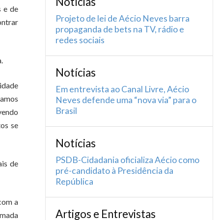
Notícias
 e de
Projeto de lei de Aécio Neves barra
ontrar
propaganda de bets na TV, rádio e
redes sociais
.
Notícias
 idade
Em entrevista ao Canal Livre, Aécio
stamos
Neves defende uma “nova via” para o
Brasil
evendo
tos se
Notícias
PSDB-Cidadania oficializa Aécio como
ais de
pré-candidato à Presidência da
República
 com a
Artigos e Entrevistas
tomada