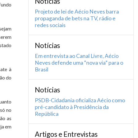
Notícias
 Fundo
Projeto de lei de Aécio Neves barra
propaganda de bets na TV, rádio e
redes sociais
 sejam
 serem
Notícias
estado
Em entrevista ao Canal Livre, Aécio
Neves defende uma “nova via” para o
ate à
Brasil
ção do
Notícias
PSDB-Cidadania oficializa Aécio como
quanto
pré-candidato à Presidência da
 só no
República
rão as
eja em
Artigos e Entrevistas