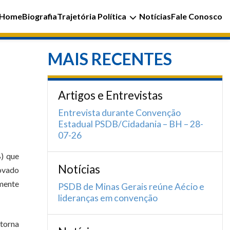
Home
Biografia
Trajetória Política
Notícias
Fale Conosco
MAIS RECENTES
Artigos e Entrevistas
Entrevista durante Convenção
Estadual PSDB/Cidadania – BH – 28-
07-26
B) que
Notícias
rovado
mente
PSDB de Minas Gerais reúne Aécio e
lideranças em convenção
torna