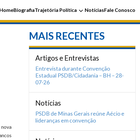
Home
Biografia
Trajetória Política
Notícias
Fale Conosco
MAIS RECENTES
Artigos e Entrevistas
Entrevista durante Convenção
Estadual PSDB/Cidadania – BH – 28-
07-26
Notícias
PSDB de Minas Gerais reúne Aécio e
lideranças em convenção
a nova
ancos