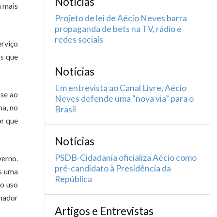
Notícias
á mais
Projeto de lei de Aécio Neves barra
propaganda de bets na TV, rádio e
redes sociais
rviço
as que
Notícias
Em entrevista ao Canal Livre, Aécio
sse ao
Neves defende uma “nova via” para o
ma, no
Brasil
or que
Notícias
PSDB-Cidadania oficializa Aécio como
verno.
pré-candidato à Presidência da
s uma
República
no uso
enador
Artigos e Entrevistas