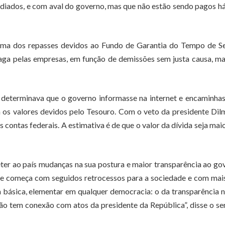
idiados, e com aval do governo, mas que não estão sendo pagos h
ma dos repasses devidos ao Fundo de Garantia do Tempo de Se
paga pelas empresas, em função de demissões sem justa causa, m
determinava que o governo informasse na internet e encaminha
m os valores devidos pelo Tesouro. Com o veto da presidente Dil
s contas federais. A estimativa é de que o valor da dívida seja mai
ter ao país mudanças na sua postura e maior transparência ao go
te começa com seguidos retrocessos para a sociedade e com mai
 básica, elementar em qualquer democracia: o da transparência 
não tem conexão com atos da presidente da República”, disse o s