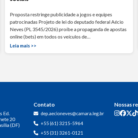
Proposta restringe publicidade a jogos e equipes
patrocinadas Projeto de lei do deputado federal Aécio
Neves (PL 3545/2026) proíbe a propaganda de apostas
online (bets) em todos os veículos de…
Leia mais >>
Contato
Nossas r
s
Ed.
dep.aecioneves@camara.leg.br
inete 20
+55 (61) 3215-5964
sília (DF)
+55 (31) 3261-0121