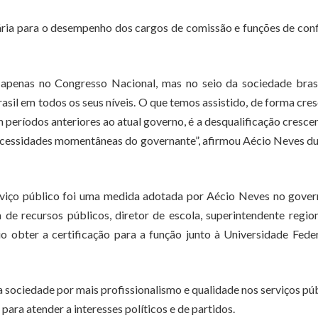
ária para o desempenho dos cargos de comissão e funções de con
apenas no Congresso Nacional, mas no seio da sociedade brasi
asil em todos os seus níveis. O que temos assistido, de forma cre
em períodos anteriores ao atual governo, é a desqualificação cresce
necessidades momentâneas do governante”, afirmou Aécio Neves d
serviço público foi uma medida adotada por Aécio Neves no gove
de recursos públicos, diretor de escola, superintendente regio
o obter a certificação para a função junto à Universidade Fede
 sociedade por mais profissionalismo e qualidade nos serviços pú
 para atender a interesses políticos e de partidos.