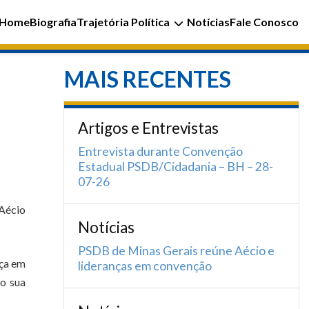
Home
Biografia
Trajetória Política
Notícias
Fale Conosco
MAIS RECENTES
Artigos e Entrevistas
Entrevista durante Convenção
Estadual PSDB/Cidadania – BH – 28-
07-26
 Aécio
Notícias
PSDB de Minas Gerais reúne Aécio e
nça em
lideranças em convenção
do sua