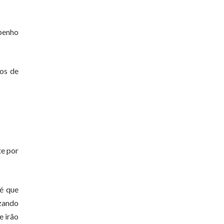
mpenho
nos de
te por
 é que
zando
e irão