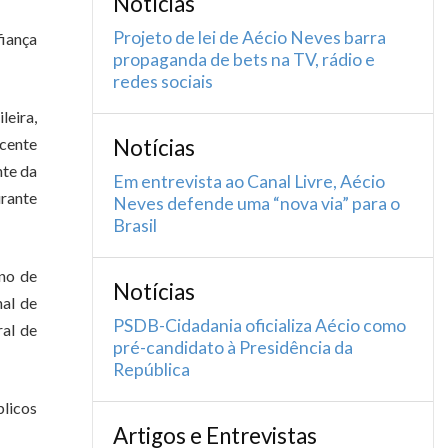
Notícias
Projeto de lei de Aécio Neves barra
fiança
propaganda de bets na TV, rádio e
redes sociais
leira,
scente
Notícias
nte da
Em entrevista ao Canal Livre, Aécio
urante
Neves defende uma “nova via” para o
Brasil
rno de
Notícias
nal de
PSDB-Cidadania oficializa Aécio como
ral de
pré-candidato à Presidência da
República
blicos
Artigos e Entrevistas