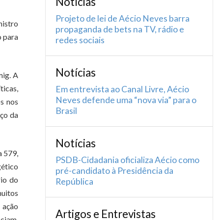
Notícias
Projeto de lei de Aécio Neves barra
nistro
propaganda de bets na TV, rádio e
o para
redes sociais
Notícias
mig. A
ticas,
Em entrevista ao Canal Livre, Aécio
Neves defende uma “nova via” para o
os nos
Brasil
eço da
Notícias
 579,
PSDB-Cidadania oficializa Aécio como
gético
pré-candidato à Presidência da
rio do
República
uitos
 ação
Artigos e Entrevistas
nciam,