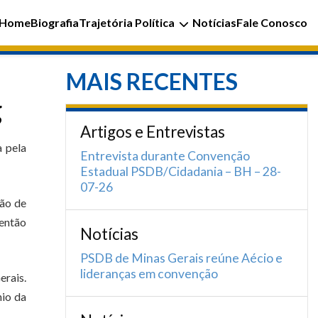
Home
Biografia
Trajetória Política
Notícias
Fale Conosco
MAIS RECENTES
g
Artigos e Entrevistas
a pela
Entrevista durante Convenção
Estadual PSDB/Cidadania – BH – 28-
07-26
zão de
 então
Notícias
PSDB de Minas Gerais reúne Aécio e
lideranças em convenção
erais.
nio da