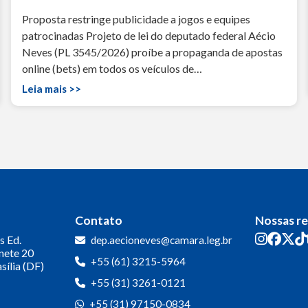
Proposta restringe publicidade a jogos e equipes
patrocinadas Projeto de lei do deputado federal Aécio
Neves (PL 3545/2026) proíbe a propaganda de apostas
online (bets) em todos os veículos de…
Leia mais >>
Contato
Nossas r
s
Ed.
dep.aecioneves@camara.leg.br
inete 20
+55 (61) 3215-5964
sília (DF)
+55 (31) 3261-0121
+55 (31) 97150-0834