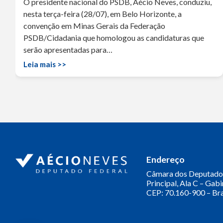
O presidente nacional do PSDB, Aécio Neves, conduziu,
nesta terça-feira (28/07), em Belo Horizonte, a
convenção em Minas Gerais da Federação
PSDB/Cidadania que homologou as candidaturas que
serão apresentadas para…
Leia mais >>
Endereço
Câmara dos Deputado
Principal, Ala C – Gab
CEP: 70.160-900 – Bra