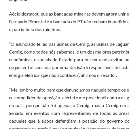
Aécio destacou que as bancadas mineiras devem agora unir e
Fernando Pimentel e a bancada do PT não tenham impedido a 
o patrimônio dos mineiros.
“O anunciado leilão das usinas da Cemig, as usinas de Jagua
Cemig, como todos nós sabemos, é um dos maiores patrimônio
econômicas e sociais do Estado para buscar ainda evitar, 
esquecer foi causada por uma decisão irresponsável, desast
energia elétrica, que não aconteceu”, afirmou o senador.
“Me lembro muito bem que denunciamos naquele tempo os e
eu como líder da oposição, alertei e me posicionei contra os 
do país, porque não foi apenas a Cemig, mas a Cemig em p
Senado, em eventos com representantes de todas as áreas
daqueles que à época defendiam a posição do governo do 
desastrada causaria à nossa população. Mas apesar da incoer