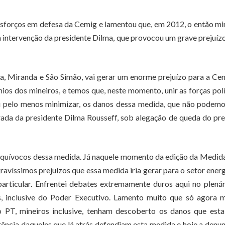
sforços em defesa da Cemig e lamentou que, em 2012, o então mi
intervenção da presidente Dilma, que provocou um grave prejuíz
ra, Miranda e São Simão, vai gerar um enorme prejuízo para a Ce
s dos mineiros, e temos que, neste momento, unir as forças polí
ou pelo menos minimizar, os danos dessa medida, que não podem
rada da presidente Dilma Rousseff, sob alegação de queda do pr
quívocos dessa medida. Já naquele momento da edição da Medida
gravíssimos prejuízos que essa medida iria gerar para o setor ener
articular. Enfrentei debates extremamente duros aqui no plená
, inclusive do Poder Executivo. Lamento muito que só agora m
PT, mineiros inclusive, tenham descoberto os danos que esta
ência daqueles que lá atrás defendiam esta medida e hoje a denu