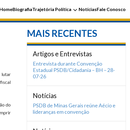
Home
Biografia
Trajetória Política
Notícias
Fale Conosco
MAIS RECENTES
Artigos e Entrevistas
Entrevista durante Convenção
Estadual PSDB/Cidadania – BH – 28-
 lutar
07-26
fiscal
Notícias
ção do
PSDB de Minas Gerais reúne Aécio e
lideranças em convenção
umprir