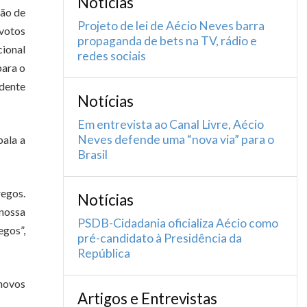
Notícias
são de
Projeto de lei de Aécio Neves barra
votos
propaganda de bets na TV, rádio e
cional
redes sociais
para o
idente
Notícias
Em entrevista ao Canal Livre, Aécio
Neves defende uma “nova via” para o
bala a
Brasil
egos.
Notícias
nossa
PSDB-Cidadania oficializa Aécio como
egos”,
pré-candidato à Presidência da
República
 novos
Artigos e Entrevistas