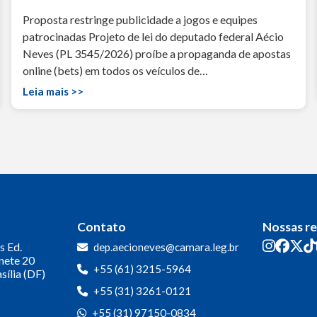
Proposta restringe publicidade a jogos e equipes
patrocinadas Projeto de lei do deputado federal Aécio
Neves (PL 3545/2026) proíbe a propaganda de apostas
online (bets) em todos os veículos de…
Leia mais >>
Contato
Nossas r
s
Ed.
dep.aecioneves@camara.leg.br
inete 20
+55 (61) 3215-5964
sília (DF)
+55 (31) 3261-0121
+55 (31) 97150-0834