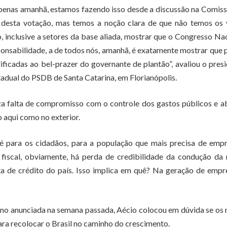
 apenas amanhã, estamos fazendo isso desde a discussão na Comis
esta votação, mas temos a noção clara de que não temos os 
, inclusive a setores da base aliada, mostrar que o Congresso Na
onsabilidade, a de todos nós, amanhã, é exatamente mostrar que 
ificadas ao bel-prazer do governante de plantão”, avaliou o pres
tadual do PSDB de Santa Catarina, em Florianópolis.
liza falta de compromisso com o controle dos gastos públicos e a
o aqui como no exterior.
é para os cidadãos, para a população que mais precisa de empr
cal, obviamente, há perda de credibilidade da condução da 
ta de crédito do país. Isso implica em quê? Na geração de empr
no anunciada na semana passada, Aécio colocou em dúvida se os
ra recolocar o Brasil no caminho do crescimento.