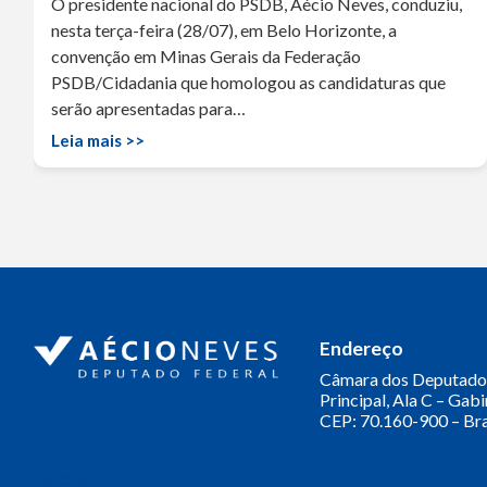
O presidente nacional do PSDB, Aécio Neves, conduziu,
nesta terça-feira (28/07), em Belo Horizonte, a
convenção em Minas Gerais da Federação
PSDB/Cidadania que homologou as candidaturas que
serão apresentadas para…
Leia mais >>
Endereço
Câmara dos Deputado
Principal, Ala C – Gab
CEP: 70.160-900 – Bra