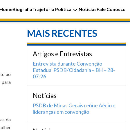
Home
Biografia
Trajetória Política
Notícias
Fale Conosco
MAIS RECENTES
Artigos e Entrevistas
Entrevista durante Convenção
Estadual PSDB/Cidadania – BH – 28-
ato ao
07-26
 para
Notícias
PSDB de Minas Gerais reúne Aécio e
lideranças em convenção
cas da
colher