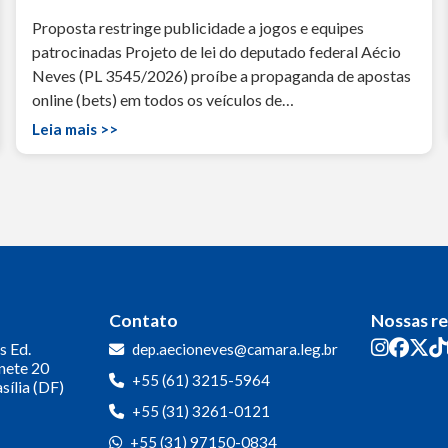
Proposta restringe publicidade a jogos e equipes
patrocinadas Projeto de lei do deputado federal Aécio
Neves (PL 3545/2026) proíbe a propaganda de apostas
online (bets) em todos os veículos de…
Leia mais >>
Contato
Nossas r
s
Ed.
dep.aecioneves@camara.leg.br
inete 20
+55 (61) 3215-5964
sília (DF)
+55 (31) 3261-0121
+55 (31) 97150-0834