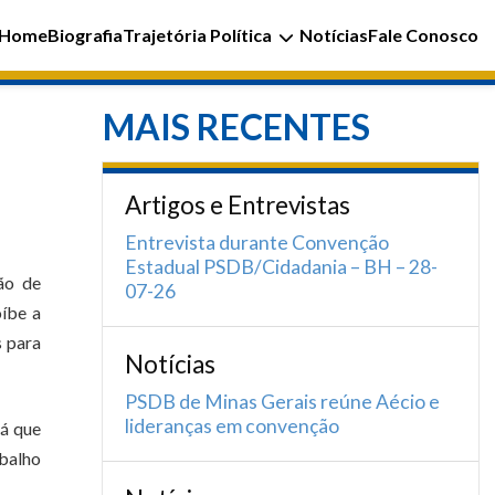
Home
Biografia
Trajetória Política
Notícias
Fale Conosco
MAIS RECENTES
Artigos e Entrevistas
Entrevista durante Convenção
Estadual PSDB/Cidadania – BH – 28-
ão de
07-26
oíbe a
s para
Notícias
PSDB de Minas Gerais reúne Aécio e
lideranças em convenção
já que
abalho