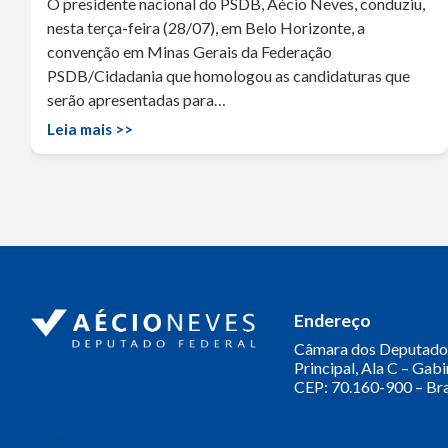
O presidente nacional do PSDB, Aécio Neves, conduziu,
nesta terça-feira (28/07), em Belo Horizonte, a
convenção em Minas Gerais da Federação
PSDB/Cidadania que homologou as candidaturas que
serão apresentadas para…
Leia mais >>
Endereço
Câmara dos Deputado
Principal, Ala C – Gab
CEP: 70.160-900 – Bra