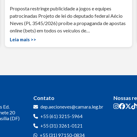
Proposta restringe publicidade a jogos e equipes
patrocinadas Projeto de lei do deputado federal Aécio
Neves (PL 3545/2026) proíbe a propaganda de apostas
online (bets) em todos os veículos de…
Leia mais >>
Contato
Nossas r
s
Ed.
dep.aecioneves@camara.leg.br
inete 20
+55 (61) 3215-5964
sília (DF)
+55 (31) 3261-0121
+55 (31) 97150-0834