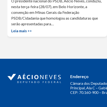
O presidente nacional do PSDB, Aécio Neves, conduziu,
nesta terça-feira (28/07), em Belo Horizonte, a
convenção em Minas Gerais da Federação
PSDB/Cidadania que homologou as candidaturas que
serão apresentadas para…
Leia mais >>
Endereço
Câmara dos Deputado
Principal, Ala C – Gab
CEP: 70.160-900 – Bra