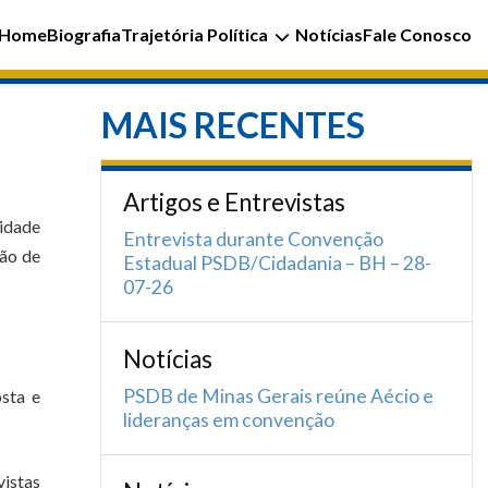
Home
Biografia
Trajetória Política
Notícias
Fale Conosco
MAIS RECENTES
Artigos e Entrevistas
idade
Entrevista durante Convenção
são de
Estadual PSDB/Cidadania – BH – 28-
07-26
Notícias
PSDB de Minas Gerais reúne Aécio e
sta e
lideranças em convenção
vistas