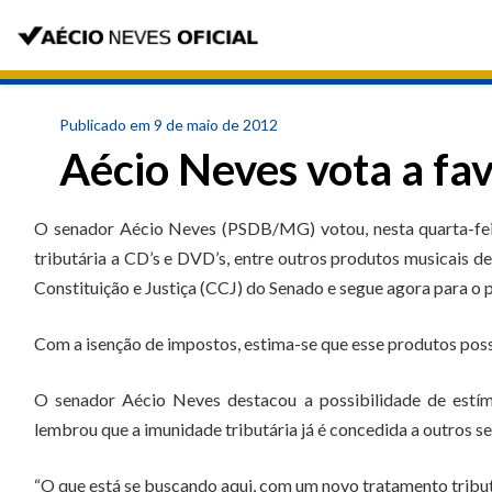
Publicado em 9 de maio de 2012
Aécio Neves vota a fa
O senador Aécio Neves (PSDB/MG) votou, nesta quarta-fei
tributária a CD’s e DVD’s, entre outros produtos musicais de
Constituição e Justiça (CCJ) do Senado e segue agora para o p
Com a isenção de impostos, estima-se que esse produtos poss
O senador Aécio Neves destacou a possibilidade de estím
lembrou que a imunidade tributária já é concedida a outros set
“O que está se buscando aqui, com um novo tratamento tributári