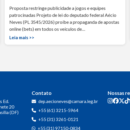
Proposta restringe publicidade a jogos e equipes
patrocinadas Projeto de lei do deputado federal Aécio
Neves (PL 3545/2026) proíbe a propaganda de apostas
online (bets) em todos os veículos de…
Leia mais >>
Contato
Nossas r
s
Ed.
dep.aecioneves@camara.leg.br
inete 20
+55 (61) 3215-5964
sília (DF)
+55 (31) 3261-0121
+55 (31) 97150-0834