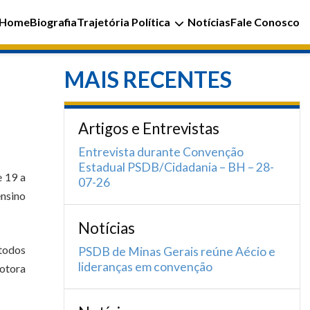
Home
Biografia
Trajetória Política
Notícias
Fale Conosco
MAIS RECENTES
Artigos e Entrevistas
Entrevista durante Convenção
Estadual PSDB/Cidadania – BH – 28-
 19 a
07-26
ensino
Notícias
 todos
PSDB de Minas Gerais reúne Aécio e
lideranças em convenção
motora