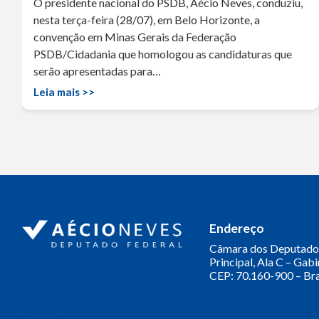
O presidente nacional do PSDB, Aécio Neves, conduziu,
nesta terça-feira (28/07), em Belo Horizonte, a
convenção em Minas Gerais da Federação
PSDB/Cidadania que homologou as candidaturas que
serão apresentadas para…
Leia mais >>
Endereço
Câmara dos Deputado
Principal, Ala C – Gab
CEP: 70.160-900 – Bra