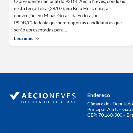
O presidente nacional do PSDB, Aécio Neves, conduziu,
nesta terça-feira (28/07), em Belo Horizonte, a
convenção em Minas Gerais da Federação
PSDB/Cidadania que homologou as candidaturas que
serão apresentadas para…
Leia mais >>
Endereço
Câmara dos Deputado
Principal, Ala C – Gab
CEP: 70.160-900 – Bra