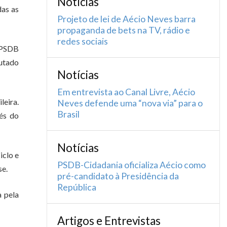
Notícias
das as
Projeto de lei de Aécio Neves barra
propaganda de bets na TV, rádio e
redes sociais
o PSDB
putado
Notícias
Em entrevista ao Canal Livre, Aécio
leira.
Neves defende uma “nova via” para o
Brasil
vés do
Notícias
iclo e
PSDB-Cidadania oficializa Aécio como
se.
pré-candidato à Presidência da
República
 pela
Artigos e Entrevistas