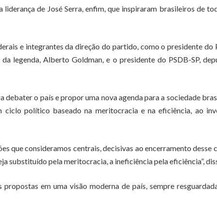
iderança de José Serra, enfim, que inspiraram brasileiros de to
erais e integrantes da direção do partido, como o presidente d
te da legenda, Alberto Goldman, e o presidente do PSDB-SP, de
a debater o país e propor uma nova agenda para a sociedade brasi
 ciclo político baseado na meritocracia e na eficiência, ao in
s que consideramos centrais, decisivas ao encerramento desse c
 substituído pela meritocracia, a ineficiência pela eficiência”, dis
s propostas em uma visão moderna de país, sempre resguardada