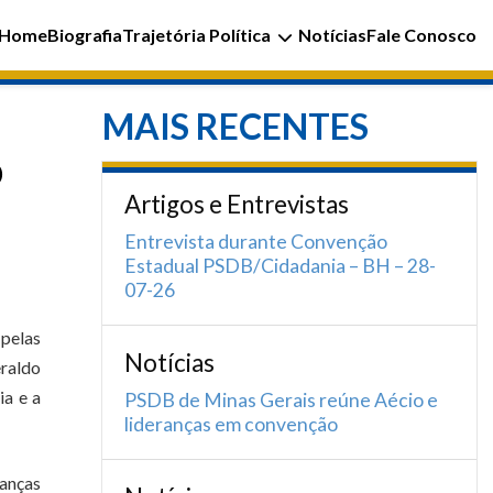
Home
Biografia
Trajetória Política
Notícias
Fale Conosco
MAIS RECENTES
o
Artigos e Entrevistas
Entrevista durante Convenção
Estadual PSDB/Cidadania – BH – 28-
07-26
pelas
Notícias
eraldo
ia e a
PSDB de Minas Gerais reúne Aécio e
lideranças em convenção
ranças