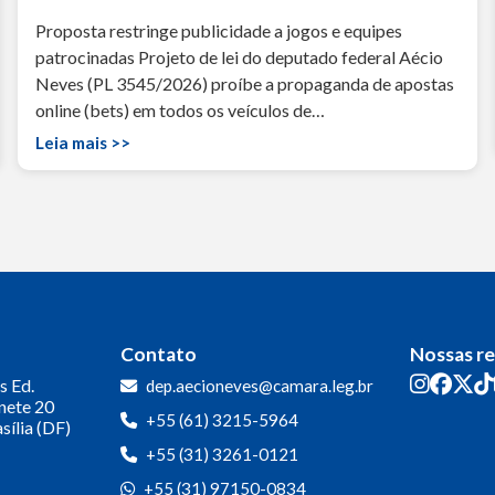
Proposta restringe publicidade a jogos e equipes
patrocinadas Projeto de lei do deputado federal Aécio
Neves (PL 3545/2026) proíbe a propaganda de apostas
online (bets) em todos os veículos de…
Leia mais >>
Contato
Nossas r
s
Ed.
dep.aecioneves@camara.leg.br
inete 20
+55 (61) 3215-5964
sília (DF)
+55 (31) 3261-0121
+55 (31) 97150-0834