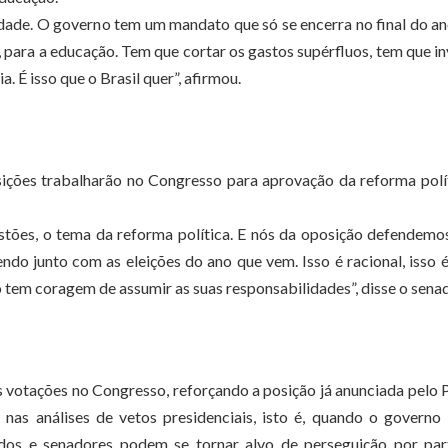
idade. O governo tem um mandato que só se encerra no final do a
para a educação. Tem que cortar os gastos supérfluos, tem que in
. É isso que o Brasil quer”, afirmou.
ições trabalharão no Congresso para aprovação da reforma polí
estões, o tema da reforma política. E nós da oposição defendemo
ndo junto com as eleições do ano que vem. Isso é racional, isso
o tem coragem de assumir as suas responsabilidades”, disse o senad
 votações no Congresso, reforçando a posição já anunciada pelo
as análises de vetos presidenciais, isto é, quando o governo 
dos e senadores podem se tornar alvo de perseguição por par