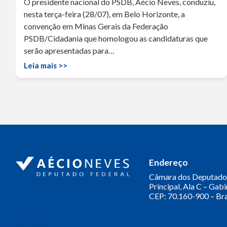
O presidente nacional do PSDB, Aécio Neves, conduziu,
nesta terça-feira (28/07), em Belo Horizonte, a
convenção em Minas Gerais da Federação
PSDB/Cidadania que homologou as candidaturas que
serão apresentadas para…
Leia mais >>
Endereço
Câmara dos Deputado
Principal, Ala C – Gab
CEP: 70.160-900 – Bra