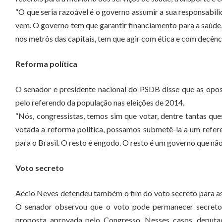
“O que seria razoável é o governo assumir a sua responsabil
vem. O governo tem que garantir financiamento para a saúde, 
nos metrôs das capitais, tem que agir com ética e com decência
Reforma política
O senador e presidente nacional do PSDB disse que as opos
pelo referendo da população nas eleições de 2014.
“Nós, congressistas, temos sim que votar, dentre tantas qu
votada a reforma política, possamos submetê-la a um refere
para o Brasil. O resto é engodo. O resto é um governo que nã
Voto secreto
Aécio Neves defendeu também o fim do voto secreto para as
O senador observou que o voto pode permanecer secreto n
proposta aprovada pelo Congresso. Nesses casos, deputa