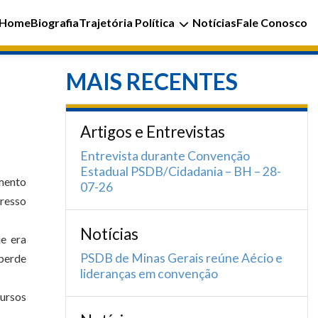
Home
Biografia
Trajetória Política
Notícias
Fale Conosco
MAIS RECENTES
Artigos e Entrevistas
Entrevista durante Convenção
Estadual PSDB/Cidadania – BH – 28-
omento
07-26
gresso
Notícias
e era
PSDB de Minas Gerais reúne Aécio e
 perde
lideranças em convenção
cursos