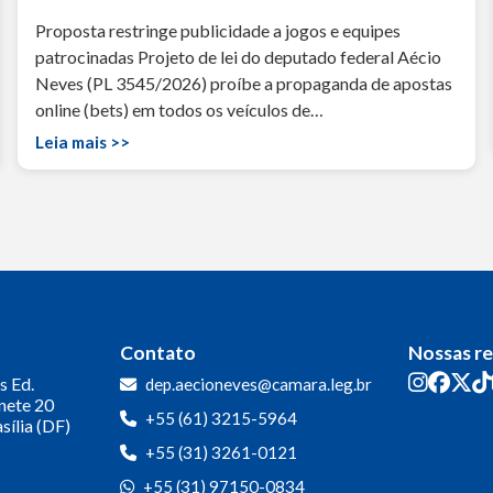
Proposta restringe publicidade a jogos e equipes
patrocinadas Projeto de lei do deputado federal Aécio
Neves (PL 3545/2026) proíbe a propaganda de apostas
online (bets) em todos os veículos de…
Leia mais >>
Contato
Nossas r
s
Ed.
dep.aecioneves@camara.leg.br
inete 20
+55 (61) 3215-5964
sília (DF)
+55 (31) 3261-0121
+55 (31) 97150-0834