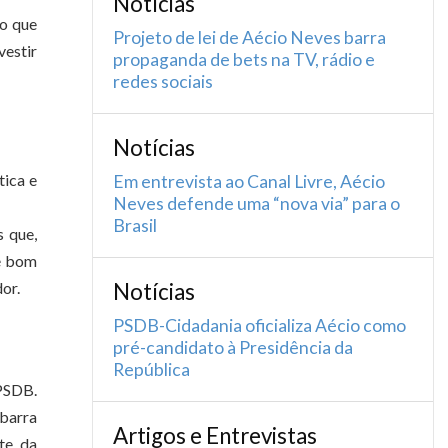
Notícias
no que
Projeto de lei de Aécio Neves barra
vestir
propaganda de bets na TV, rádio e
redes sociais
Notícias
tica e
Em entrevista ao Canal Livre, Aécio
Neves defende uma “nova via” para o
Brasil
s que,
 é bom
or.
Notícias
PSDB-Cidadania oficializa Aécio como
pré-candidato à Presidência da
República
 PSDB.
barra
Artigos e Entrevistas
te da