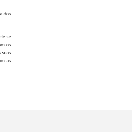
ta dos
ele se
com os
s suas
com as