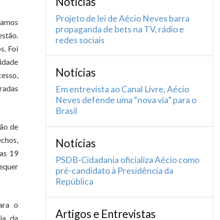
Notícias
Projeto de lei de Aécio Neves barra
stamos
propaganda de bets na TV, rádio e
estão.
redes sociais
s. Foi
idade
Notícias
cesso,
tradas
Em entrevista ao Canal Livre, Aécio
Neves defende uma “nova via” para o
Brasil
ção de
echos,
Notícias
ras 19
PSDB-Cidadania oficializa Aécio como
sequer
pré-candidato à Presidência da
República
ara o
Artigos e Entrevistas
ia da