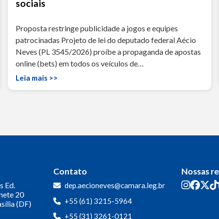
sociais
Proposta restringe publicidade a jogos e equipes
patrocinadas Projeto de lei do deputado federal Aécio
Neves (PL 3545/2026) proíbe a propaganda de apostas
online (bets) em todos os veículos de…
Leia mais >>
Contato
Nossas r
s
Ed.
dep.aecioneves@camara.leg.br
inete 20
+55 (61) 3215-5964
sília (DF)
+55 (31) 3261-0121