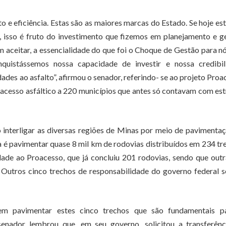
to e eficiência. Estas são as maiores marcas do Estado. Se hoje e
 isso é fruto do investimento que fizemos em planejamento e g
ceitar, a essencialidade do que foi o Choque de Gestão para nó
nquistássemos nossa capacidade de investir e nossa credibil
dades ao asfalto”, afirmou o senador, referindo- se ao projeto Proa
cesso asfáltico a 220 municípios que antes só contavam com es
nterligar as diversas regiões de Minas por meio de pavimenta
 é pavimentar quase 8 mil km de rodovias distribuídos em 234 tr
ade ao Proacesso, que já concluiu 201 rodovias, sendo que out
 Outros cinco trechos de responsabilidade do governo federal 
m pavimentar estes cinco trechos que são fundamentais p
enador lembrou que, em seu governo, solicitou a transferênc