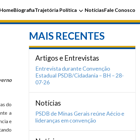
Home
Biografia
Trajetória Política
Notícias
Fale Conosco
MAIS RECENTES
Artigos e Entrevistas
Entrevista durante Convenção
Estadual PSDB/Cidadania – BH – 28-
verno
07-26
Notícias
ras do
nte a
PSDB de Minas Gerais reúne Aécio e
lideranças em convenção
ncia e
itando