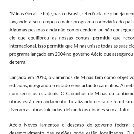
“
Minas Gerais é hoje, para o Brasil, referência de planejamen
lançando a seu tempo o maior programa rodoviário do país,
Algumas pessoas ainda não compreendem, ou não conseguem a
ele que equilibrou as nossas contas, permitiu que reco
internacional. Isso permitiu que Minas unisse todas as suas ci
programa lançado em 2004 no governo Aécio que assegurou a
de terra.
Lançado em 2010, o Caminhos de Minas tem como objetivo i
estradas, integrando o estado e encurtando caminhos. A meta
com recursos estaduais. O Caminhos de Minas dá continuid
obras estão em andamento, totalizando cerca de 5 mil km.
tiveram as obras iniciadas, deixando as cidades sem asfalto.
Aécio Neves lamentou o descaso do governo federal e
desenvolvimento das regiões onde estão localizados. O s