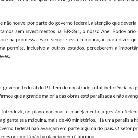
e não houve, por parte do governo federal, a atenção que deveria
Estamos sem investimentos na BR-381, o nosso Anel Rodoviário 
pre na promessa. Faço sempre essa comparação para dizer que
a permite, inclusive a outros estados, perceberem a importân
eves.
o governo federal do PT tem demonstrado total ineficiência na 
firmou que a grande maioria das obras está paralisada e não avanç
ntroduzir, no plano nacional, o planejamento, a gestão eficien
agiganta sua máquina, mais de 40 ministérios. Há uma paralisia h
governo federal não avançam em parte alguma do país. O setor p
ções porque lá não há planejamento”, afirmou.