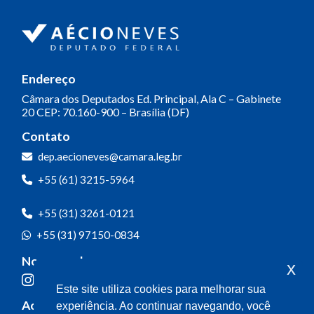
Endereço
Câmara dos Deputados
Ed. Principal, Ala C – Gabinete
20
CEP: 70.160-900 – Brasília (DF)
Contato
Olá! Seja bem-vindo(a).
dep.aecioneves@camara.leg.br
Aqui você pode conversar diretamente
+55 (61) 3215-5964
com o gabinete do Deputado Aécio
Neves.
+55 (31) 3261-0121
Sua participação é muito importante
+55 (31) 97150-0834
para nós!
Nossas redes
x
Ao clicar para iniciar o contato pelo WhatsApp, você
Este site utiliza cookies para melhorar sua
concorda que seus dados serão utilizados exclusivamente
Acompanhe o meu mandato
experiência. Ao continuar navegando, você
para atendimento relacionado às demandas, sugestões ou