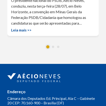
O presidente nacional do PSDB, Aécio Neves,
conduziu, nesta terça-feira (28/07), em Belo
Horizonte, a convenção em Minas Gerais da
Federação PSDB/Cidadania que homologou as
candidaturas que serão apresentadas para…
Leia mais >>
Endereço
Câmara dos Deputados
Ed. Principal, Ala C – Gabinete
20
CEP: 70.160-900 – Brasília (DF)